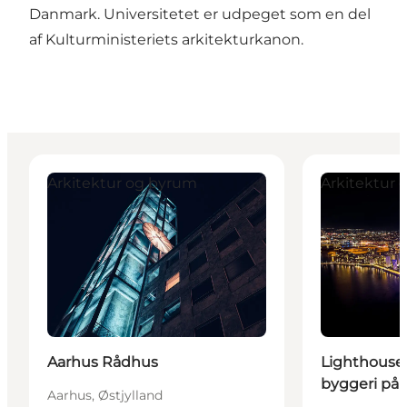
Danmark. Universitetet er udpeget som en del
af Kulturministeriets arkitekturkanon.
Aarhus Rådhus
Lighthouse - e
Arkitektur og byrum
Arkitektur
Aarhus Rådhus
Lighthouse 
byggeri på 
Aarhus, Østjylland