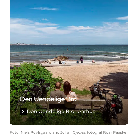
Den Uendelige Bro
Den Uendelige Bro i Aarhus
Foto
:
Niels Povlsgaard and Johan Gjødes, fotograf Roar Paaske