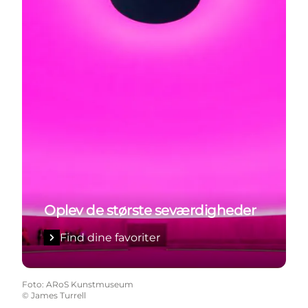
Oplev de største seværdigheder
Find dine favoriter
Foto
:
ARoS Kunstmuseum
©
James Turrell