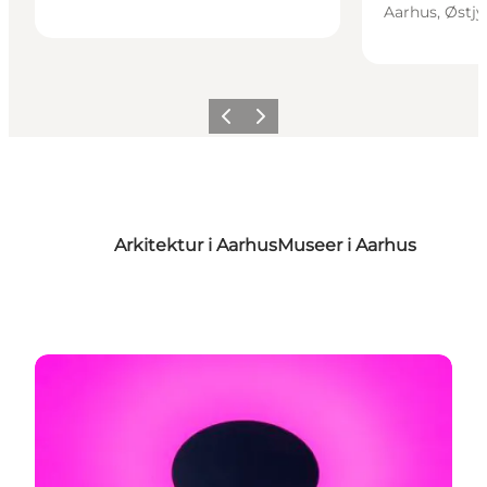
Aarhus, Østjy
Forrige
Næste
Arkitektur i Aarhus
Museer i Aarhus
Find dine favoriter