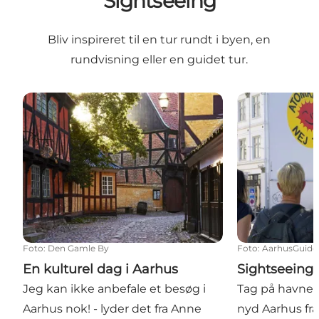
Sightseeing
Bliv inspireret til en tur rundt i byen, en
rundvisning eller en guidet tur.
En kulturel dag i Aarhus
Sightseeing i 
Foto
:
Den Gamle By
Foto
:
AarhusGuide
En kulturel dag i Aarhus
Sightseeing 
Jeg kan ikke anbefale et besøg i
Tag på havner
Aarhus nok! - lyder det fra Anne
nyd Aarhus fr