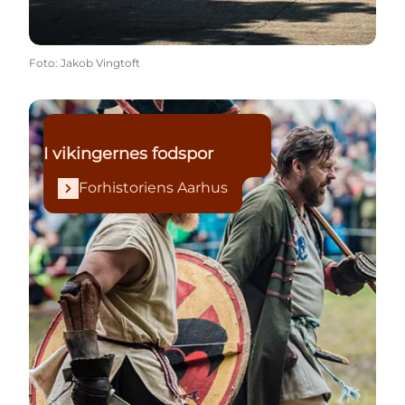
Foto
:
Jakob Vingtoft
Forhistoriens Aarhus
I vikingernes fodspor
Forhistoriens Aarhus