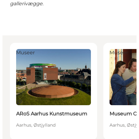
gallerivægge
.
ARoS Aarhus Kunstmuseum
Museum Ovart
Museer
Museer
Bæredygtige oplevelser
ARoS Aarhus Kunstmuseum
Museum Ova
Aarhus, Østjylland
Aarhus, Østjy