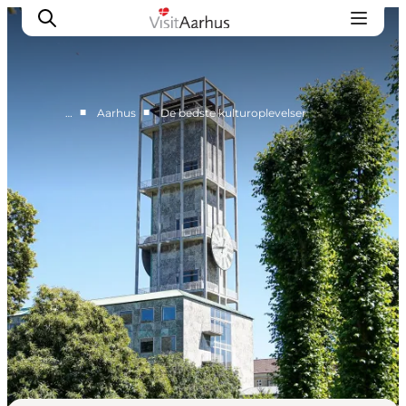
■
■
…
Aarhus
De bedste kulturoplevelser
Byer og steder
Aarhus
Djursland
Randers
Silkeborg
Viborg
Favrskov