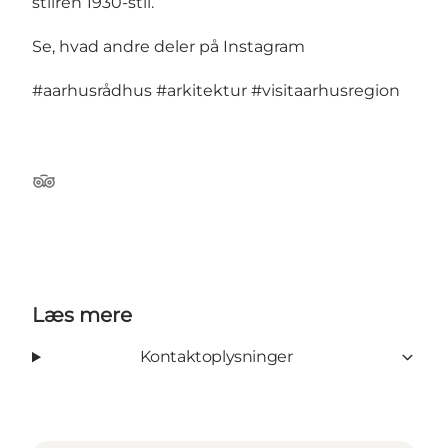
stilren 1930-stil.
Se, hvad andre deler på Instagram
#aarhusrådhus
#arkitektur
#visitaarhusregion
TripAdvisor
Læs mere
Kontaktoplysninger