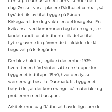
tænkt på Rådhustårnet, som vi kender det i
dag. Ønsket var at placere Rådhuset centralt, så
byrådet fik lov til at bygge på Søndre
Kirkegaard, der dog vakte en del forargelse. En
kvik ansat ved kommunen tog teten og rejste
landet rundt for at indhente tilladelse til at
flytte gravene fra pårørende til afdøde, der lå
begravet på kirkegården.
Der blev holdt rejsegilde i december 1939,
hvorefter en hård vinter satte en stopper for
byggeriet indtil april 1940, hvor den tyske
værnemagt besatte Danmark. Ift. byggeriet
betød det, at der kom mangel på materialer og
problemer med transport.
Arkitekterne bag Rådhuset havde, ligesom de