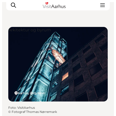
Arkitektur og byrum
Oplevelser
Kalender
Byer og steder
Planlæg ferien
Transport
Aarhus, Østjylland
Foto
:
VisitAarhus
©
Fotograf Thomas Nørremark