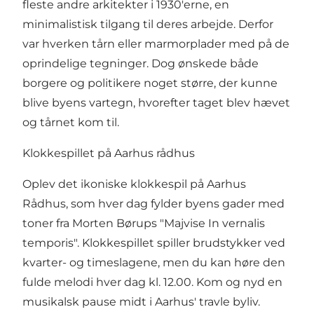
fleste andre arkitekter i 1930'erne, en
minimalistisk tilgang til deres arbejde. Derfor
var hverken tårn eller marmorplader med på de
oprindelige tegninger. Dog ønskede både
borgere og politikere noget større, der kunne
blive byens vartegn, hvorefter taget blev hævet
og tårnet kom til.
Klokkespillet på Aarhus rådhus
Oplev det ikoniske klokkespil på Aarhus
Rådhus, som hver dag fylder byens gader med
toner fra Morten Børups "Majvise In vernalis
temporis". Klokkespillet spiller brudstykker ved
kvarter- og timeslagene, men du kan høre den
fulde melodi hver dag kl. 12.00. Kom og nyd en
musikalsk pause midt i Aarhus' travle byliv.