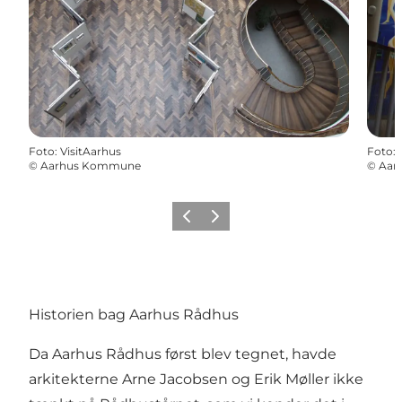
Foto
:
VisitAarhus
Foto
:
©
Aarhus Kommune
©
Aar
Forrige
Næste
Historien bag Aarhus Rådhus
Da Aarhus Rådhus først blev tegnet, havde
arkitekterne Arne Jacobsen og Erik Møller ikke