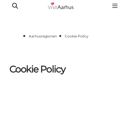
■
■
Aarhusregionen
Cookie Policy
Oplevelser
Kalender
Byer og steder
Cookie Policy
Planlæg ferien
Transport