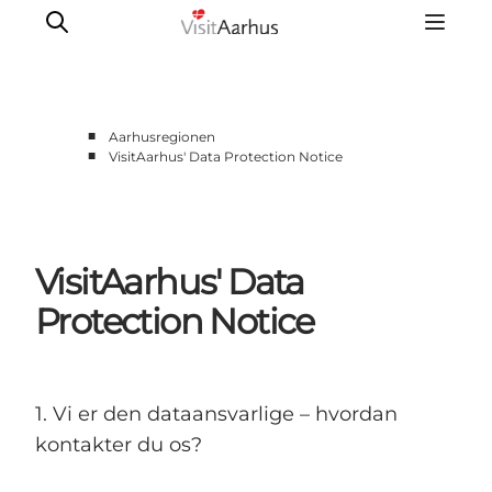
■
Aarhusregionen
■
VisitAarhus' Data Protection Notice
Oplevelser
Kalender
Byer og steder
VisitAarhus' Data
Planlæg ferien
Transport
Protection Notice
1. Vi er den dataansvarlige – hvordan
kontakter du os?