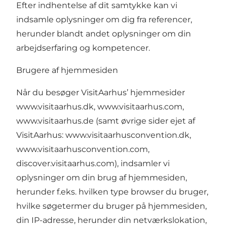
Efter indhentelse af dit samtykke kan vi
indsamle oplysninger om dig fra referencer,
herunder blandt andet oplysninger om din
arbejdserfaring og kompetencer.
Brugere af hjemmesiden
Når du besøger VisitAarhus’ hjemmesider
www.visitaarhus.dk
,
www.visitaarhus.com
,
www.visitaarhus.de
(samt øvrige sider ejet af
VisitAarhus:
www.visitaarhusconvention.dk
,
www.visitaarhusconvention.com
,
discover.visitaarhus.com
), indsamler vi
oplysninger om din brug af hjemmesiden,
herunder f.eks. hvilken type browser du bruger,
hvilke søgetermer du bruger på hjemmesiden,
din IP-adresse, herunder din netværkslokation,