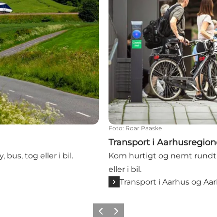
Foto
:
Roar Paaske
Transport i Aarhusregio
us, tog eller i bil.
Kom hurtigt og nemt rundt r
eller i bil.
Transport i Aarhus og A
Forrige
Næste