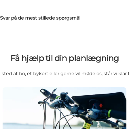
 Svar på de mest stillede spørgsmål
Få hjælp til din planlægning
ted at bo, et bykort eller gerne vil møde os, står vi klar t
Find kort og brochurer til Aarhusregionen