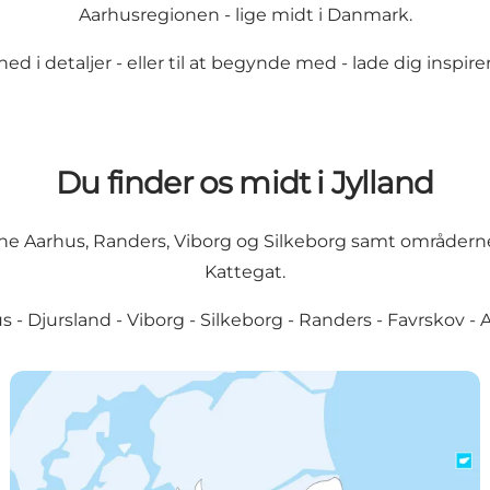
Aarhusregionen - lige midt i Danmark.
i detaljer - eller til at begynde med - lade dig inspirere 
Du finder os midt i Jylland
ne Aarhus, Randers, Viborg og Silkeborg samt områderne 
Kattegat.
us
-
Djursland
-
Viborg
-
Silkeborg
-
Randers
-
Favrskov
-
A
Byer og steder