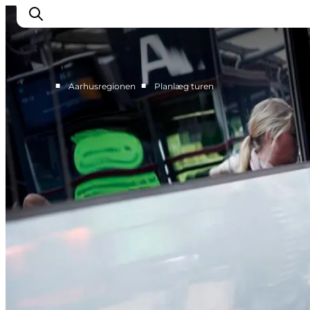
■
■
Aarhusregionen
Planlæg turen
Oplevelser
Kalender
Byer og steder
Planlæg ferien
Transport