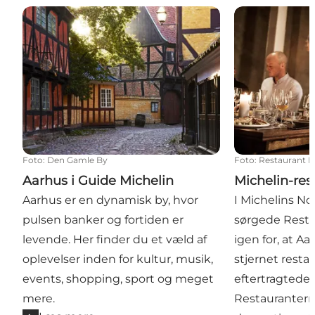
Aarhus i Guide Michelin
Michelin-resta
Foto
:
Den Gamle By
Foto
:
Restaurant 
Aarhus i Guide Michelin
Michelin-res
Aarhus er en dynamisk by, hvor
I Michelins No
pulsen banker og fortiden er
sørgede Resta
levende. Her finder du et væld af
igen for, at Aa
oplevelser inden for kultur, musik,
stjernet resta
events, shopping, sport og meget
eftertragtede 
mere.
Restauranter