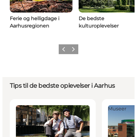
Ferie og helligdage i
De bedste
Aarhusregionen
kulturoplevelser
Forrige
Næste
Tips til de bedste oplevelser i Aarhus
Den Gamle By - Danmarks Købstadmuseum i Aarhu
ARoS Aarhus
Museer
Museer