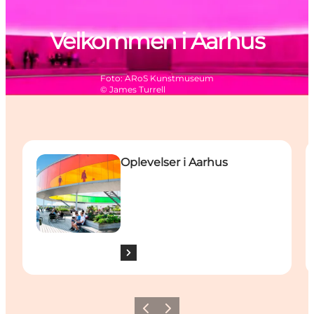
Velkommen i Aarhus
Foto
:
ARoS Kunstmuseum
©
James Turrell
Se og oplev Aarhus
S
Oplevelser i Aarhus
Forrige
Næste