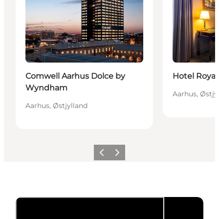
Bæredygtige oplevelser
Comwell Aarhus Dolce by
Hotel Royal
Wyndham
Aarhus, Østjy
Aarhus, Østjylland
Forrige
Næste
Oplev Aarhus