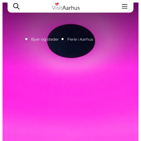
■
■
Byer og steder
Ferie i Aarhus
Byer og steder
Aarhus
Djursland
Randers
Silkeborg
Viborg
Favrskov