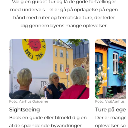
Vælg en guidet tur og få de gode fortællinger
med undervejs – eller gå på opdagelse på egen
hånd med ruter og tematiske ture, der leder
dig gennem byens mange oplevelser.
Sightseeing
Ture på egen
Foto
:
Aarhus Guiderne
Foto
:
VisitAarhus
Sightseeing
Ture på ege
Book en guide eller tilmeld dig en
Der er mange s
af de spændende byvandringer
oplevelser, s