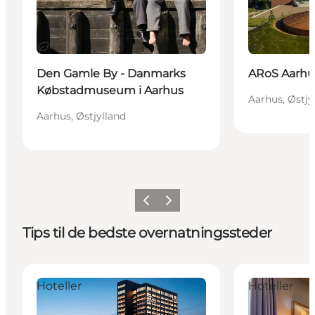
Bæredygtige oplevelser
Bæredygtig
Den Gamle By - Danmarks
ARoS Aarh
Købstadmuseum i Aarhus
Aarhus, Østjy
Aarhus, Østjylland
Forrige
Næste
Tips til de bedste overnatningssteder
Comwell Aarhus Dolce by Wyndham
Hotel Royal
Hoteller
Hoteller