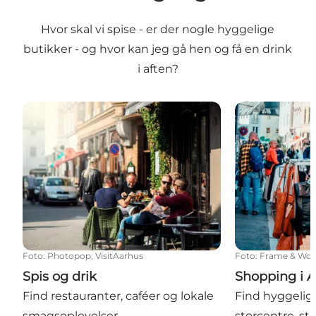
Hvor skal vi spise - er der nogle hyggelige
butikker - og hvor kan jeg gå hen og få en drink
i aften?
Spis og drik
Shopping i Aa
Foto
:
Photopop, VisitAarhus
Foto
:
Frame & Wor
Spis og drik
Shopping i 
Find restauranter, caféer og lokale
Find hyggelig
smagsoplevelser
storcentre, str