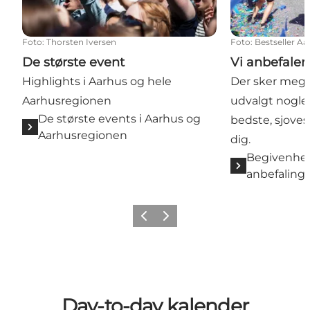
Foto
:
Thorsten Iversen
Foto
:
Bestseller A
De største event
Vi anbefaler
Highlights i Aarhus og hele
Der sker meget
Aarhusregionen
udvalgt nogle 
De største events i Aarhus og
bedste, sjoves
Aarhusregionen
dig.
Begivenhed
anbefaling
Forrige
Næste
Day-to-day kalender