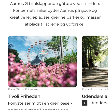
Aarhus Ø til afslappende gåture ved stranden.
For børnefamilier byder Aarhus på sjove og
kreative legepladser, grønne parker og masser
af plads til at lege og udforske.
Tivoli Friheden
Udendørs akti
Foto
:
Tivoli Friheden
Foto
:
Photopop, Vi
Tivoli Friheden
Udendørs akt
Udendørs a
Forlystelser midt i en grøn oase -