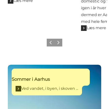
Læs mere
domestic og
igen i år hver 
dermed er Aa
med hele fem 
Læs mere
Forrige
Næste
Ved vandet, i byen, i skoven ...
Sommer i Aarhus
Ved vandet, i byen, i skoven ...