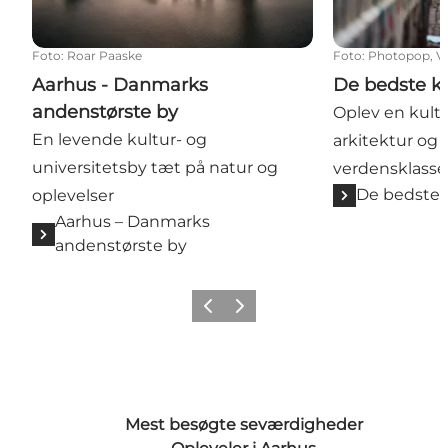
Foto
:
Roar Paaske
Foto
:
Photopop, Vi
Aarhus - Danmarks
De bedste ku
andenstørste by
Oplev en kult
En levende kultur- og
arkitektur og 
universitetsby tæt på natur og
verdensklasse
De bedste 
oplevelser
Aarhus – Danmarks
andenstørste by
Forrige
Næste
Mest besøgte seværdigheder