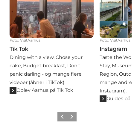
Foto
:
VisitAarhus
Foto
:
VisitAarhus
Tik Tok
Instagram
Dining with a view, Chose your
Taste the Wor
cake, Budget breakfast, Don't
Stay, Museums
panic darling - og mange flere
Region, Outdo
videoer (åbner i TikTok)
mange andre g
Oplev Aarhus på Tik Tok
Instagram).
Guides på 
Forrige
Næste