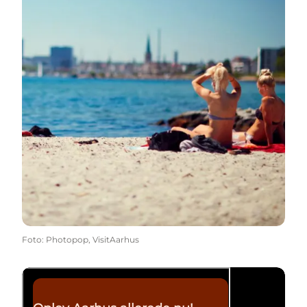
Foto
:
Photopop, VisitAarhus
Tag forskud på glæden ...