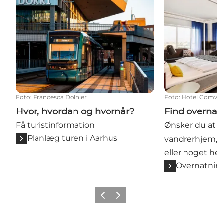
Foto
:
Francesca Dolnier
Foto
:
Hotel Comwe
Hvor, hvordan og hvornår?
Find overna
Få turistinformation
Ønsker du at b
Planlæg turen i Aarhus
vandrerhjem, c
eller noget he
Overnatnin
Forrige
Næste