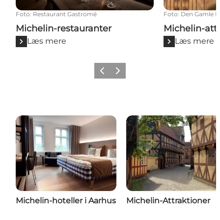
Foto
:
Restaurant Gastromé
Foto
:
Den Gamle B
Michelin-restauranter
Michelin-att
Læs mere
Læs mere
Forrige
Næste
Michelin-hoteller i Aarhus
Michelin-Attraktioner