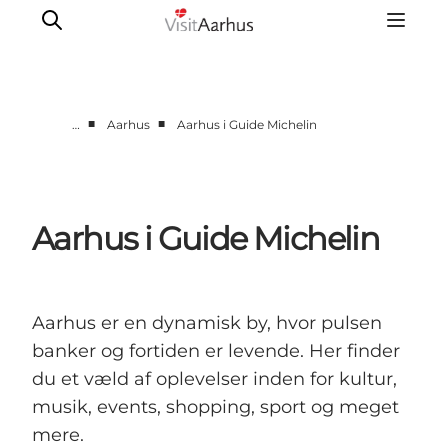
■
■
…
Aarhus
Aarhus i Guide Michelin
Byer og steder
Aarhus
Djursland
Aarhus i Guide Michelin
Randers
Silkeborg
Viborg
Aarhus er en dynamisk by, hvor pulsen
Favrskov
banker og fortiden er levende. Her finder
du et væld af oplevelser inden for kultur,
musik, events, shopping, sport og meget
mere.