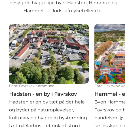
besøg de hyggelige byer Hadsten, Hinnerup og
Hammel - til fods, på cykel eller i bil.
Hadsten - en by i Favrskov
Hammel - en b
Foto
:
Favrskov Kommune
Foto
:
Favrskov K
Hadsten - en by i Favrskov
Hammel - en
Hadsten er en by tæt på det hele
Byen Hammel 
og byder på naturoplevelser,
Favrskov og ha
kulturarv og hyggelig bystemning
handelsmiljø, 
tæt på Aarhus – et oplagt stop i
fællesskab og