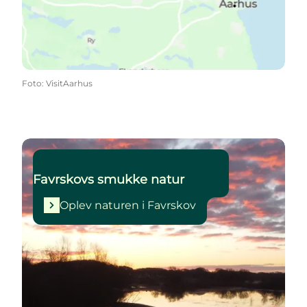
Foto
:
VisitAarhus
Oplev naturen i Favrskov
Favrskovs smukke natur
Oplev naturen i Favrskov