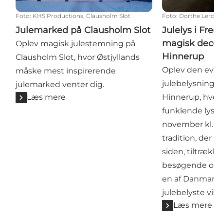
Foto
:
KHS Productions, Clausholm Slot
Foto
:
Dorthe Lerc
Julemarked på Clausholm Slot
Julelys i Fr
magisk dece
Oplev magisk julestemning på
Hinnerup
Clausholm Slot, hvor Østjyllands
Oplev den eve
måske mest inspirerende
julebelysning
julemarked venter dig.
Læs mere
Hinnerup, hvor
funklende lys
november kl. 
tradition, der 
siden, tiltræ
besøgende og 
en af Danmar
julebelyste vil
Læs mere