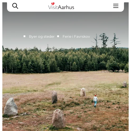
■
■
Byer og steder
Ferie i Favrskov
Byer og steder
Aarhus
Djursland
Randers
Silkeborg
Viborg
Favrskov