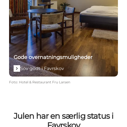
Gode overnatningsmuligheder
Sov godt i Favrskov
Foto
:
Hotel & Restaurant Fru Larsen
Julen har en særlig status i
Favrskov