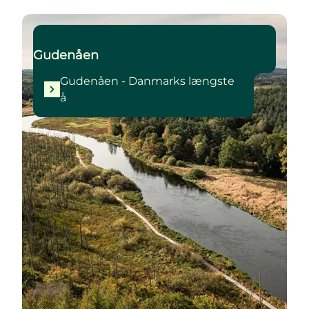
Gudenåen - Danmarks længste å
Gudenåen
Gudenåen - Danmarks længste
å