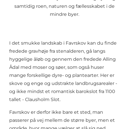
samtidig roen, naturen og fællesskabet i de
mindre byer.
I det smukke landskab i Favrskov kan du finde
fredede gravhøje fra stenalderen, gå langs
hyggelige åløb og gennem den fredede Alling
Ådal med moser og søer, som også huser
mange forskellige dyre- og plantearter. Her er
skove og enge og udstrakte landbrugsarealer -
og ikke mindst et romantisk barokslot fra 1100
tallet - Clausholm Slot.
Favrskov er derfor ikke bare et sted, man
passerer på vej mellem de større byer, men et
område, hvor mange vælger at slå sig ned.