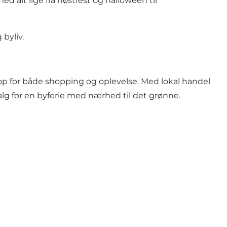
d alt lige fra høstfest og halloween til
byliv.
op for både shopping og oplevelse. Med lokal handel
g for en byferie med nærhed til det grønne.