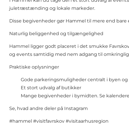
I Hammel kan du tage del i et stort udvalg af events 
juletræstænding og lokale markeder.
Disse begivenheder gør Hammel til mere end bare en 
Naturlig beliggenhed og tilgængelighed
Hammel ligger godt placeret i det smukke Favrskov 
og events samtidig med nem adgang til omkringligg
Praktiske oplysninger
Gode parkeringsmuligheder centralt i byen og 
Et stort udvalg af butikker
Mange begivenheder i bymidten. Se kalender
Se, hvad andre deler på Instagram
#hammel
#visitfavrskov
#visitaarhusregion