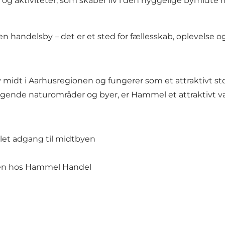
og aktiviteter, som skaber liv i den hyggelige bymidte me
handelsby – det er et sted for fællesskab, oplevelse og 
midt i Aarhusregionen og fungerer som et attraktivt st
ende naturområder og byer, er Hammel et attraktivt val
let adgang til midtbyen
en hos
Hammel Handel