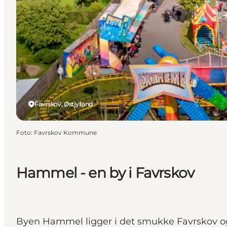
Favrskov, Østjylland
Foto
:
Favrskov Kommune
Hammel - en by i Favrskov
Byen Hammel ligger i det smukke Favrskov og 