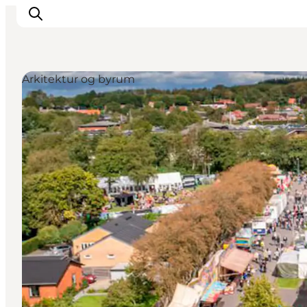
Arkitektur og byrum
Oplevelser
Kalender
Byer og steder
Planlæg ferien
Transport