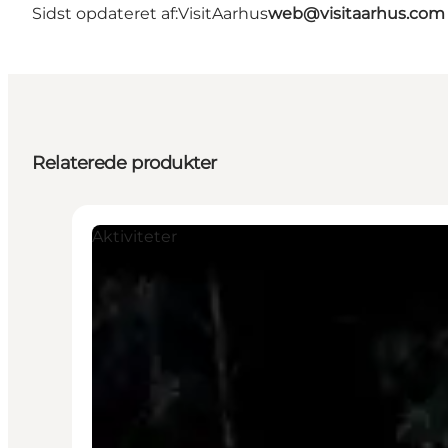
Sidst opdateret af:
VisitAarhus
web@visitaarhus.com
Relaterede produkter
Aktiviteter