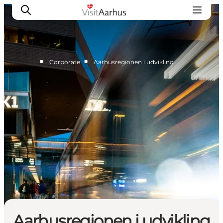
■
■
Corporate
Aarhusregionen i udvikling
Corporate
Analyser & tal
Projekter
Partnersamarbejde
Frivillig ReThinker
Presse
Om os
Aarhusregionen i udvikling