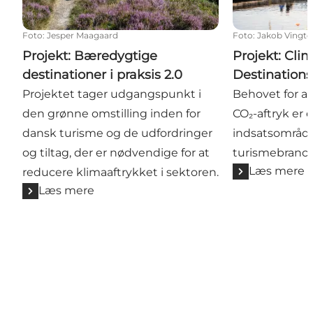
Foto
:
Jesper Maagaard
Foto
:
Jakob Vingto
Projekt: Bæredygtige
Projekt: Cli
destinationer i praksis 2.0
Destinations
Projektet tager udgangspunkt i
Behovet for a
den grønne omstilling inden for
CO₂-aftryk er e
dansk turisme og de udfordringer
indsatsområde
og tiltag, der er nødvendige for at
turismebranc
Læs mere
reducere klimaaftrykket i sektoren.
Læs mere