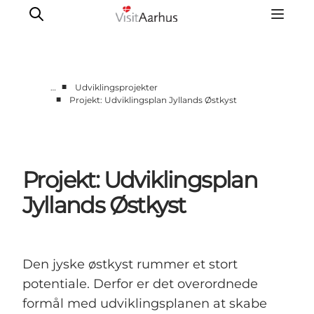
■
…
Udviklingsprojekter
■
Projekt: Udviklingsplan Jyllands Østkyst
Corporate
Analyser & tal
Projekter
Projekt: Udviklingsplan
Partnersamarbejde
Frivillig ReThinker
Jyllands Østkyst
Presse
Om os
Den jyske østkyst rummer et stort
potentiale. Derfor er det overordnede
formål med udviklingsplanen at skabe