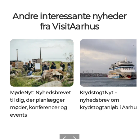
Andre interessante nyheder
fra VisitAarhus
MødeNyt: Nyhedsbrevet
KrydstogtNyt -
til dig, der planlægger
nyhedsbrev om
møder, konferencer og
krydstogtanløb i Aarhu
events