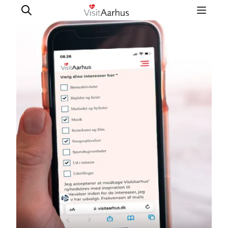
Oplevelser
Kalender
Byer og steder
Planlæg ferien
Transport