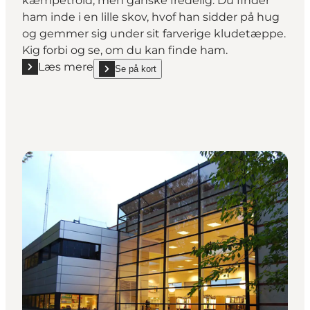
kæmpetrold, men ganske fredelig. Du finder
ham inde i en lille skov, hvof han sidder på hug
og gemmer sig under sit farverige kludetæppe.
Kig forbi og se, om du kan finde ham.
Læs mere
Se på kort
Læs mere "Trolden Jeppe Væktæppe"
show Trolden Jeppe Væktæppe on_map