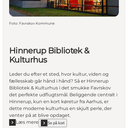
Foto
:
Favrskov Kommune
Hinnerup Bibliotek &
Kulturhus
Leder du efter et sted, hvor kultur, viden og
fællesskab går hånd i hånd? Så er Hinnerup
Bibliotek & Kulturhus i det smukke Favrskov
det perfekte udflugtsmål. Beliggende centralt i
Hinnerup, kun en kort køretur fra Aarhus, er
dette moderne kulturhus en skjult perle, der
venter på at blive opdaget.
Læs mere
Se på kort
Læs mere "Hinnerup Bibliotek & Kulturhus"
show Hinnerup Bibliotek & Kulturhus on_map