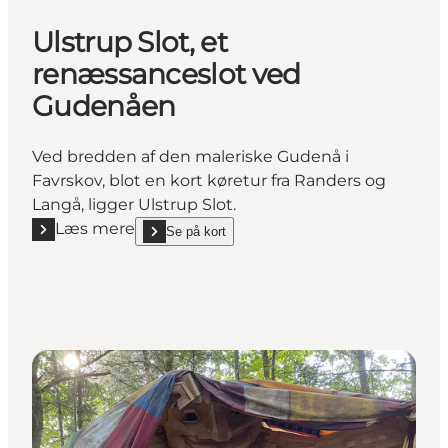
Ulstrup Slot, et
renæssanceslot ved
Gudenåen
Ved bredden af den maleriske Gudenå i
Favrskov, blot en kort køretur fra Randers og
Langå, ligger Ulstrup Slot.
Læs mere
Se på kort
Læs mere "Ulstrup Slot, et renæssanceslot ved Gu
show Ulstrup Slot, et renæssanceslot ved Gudenåe