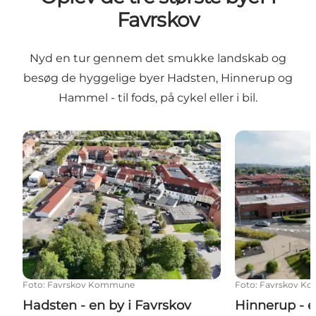
Favrskov
Nyd en tur gennem det smukke landskab og
besøg de hyggelige byer Hadsten, Hinnerup og
Hammel - til fods, på cykel eller i bil.
Hadsten - en by i Favrskov
Hinnerup - en 
Foto
:
Favrskov Kommune
Foto
:
Favrskov K
Hadsten - en by i Favrskov
Hinnerup - e