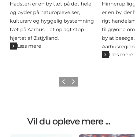
Hadsten er en by tæt på det hele
Hinnerup ligge
og byder på naturoplevelser,
er en by, der ha
kulturarv og hyggelig bystemning
rigt handelsm
tæt på Aarhus – et oplagt stop i
til grønne omr
hjertet af Østjylland.
by at besøge, n
Læs mere
Aarhusregione
Læs mere
Forrige
Næste
Vil du opleve mere ...