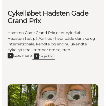
Cykelløbet Hadsten Gade
Grand Prix
Hadsten Gade Grand Prix er et cykelløb i
Hadsten tæt på Aarhus - hvor både danske og
internationale, kendte og endnu ukendte
cykelryttere kæmper om sejeren.
Læs mere
Se på kort
Læs mere "Cykelløbet Hadsten Gade Grand Prix"
show Cykelløbet Hadsten Gade Grand Prix on_map