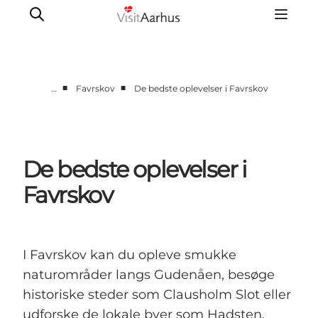
■
■
…
Favrskov
De bedste oplevelser i Favrskov
Byer og steder
Aarhus
Djursland
De bedste oplevelser i
Randers
Favrskov
Silkeborg
Viborg
Favrskov
I Favrskov kan du opleve smukke
naturområder langs Gudenåen, besøge
historiske steder som Clausholm Slot eller
udforske de lokale byer som Hadsten,