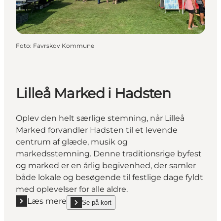
Foto
:
Favrskov Kommune
Lilleå Marked i Hadsten
Oplev den helt særlige stemning, når Lilleå
Marked forvandler Hadsten til et levende
centrum af glæde, musik og
markedsstemning. Denne traditionsrige byfest
og marked er en årlig begivenhed, der samler
både lokale og besøgende til festlige dage fyldt
med oplevelser for alle aldre.
Læs mere
Se på kort
Læs mere "Lilleå Marked i Hadsten"
show Lilleå Marked i Hadsten on_map