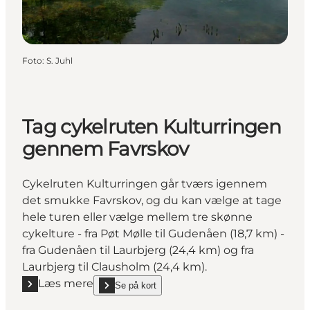
Foto
:
S. Juhl
Tag cykelruten Kulturringen
gennem Favrskov
Cykelruten Kulturringen går tværs igennem
det smukke Favrskov, og du kan vælge at tage
hele turen eller vælge mellem tre skønne
cykelture - fra Pøt Mølle til Gudenåen (18,7 km) -
fra Gudenåen til Laurbjerg (24,4 km) og fra
Laurbjerg til Clausholm (24,4 km).
Læs mere
Se på kort
Læs mere "Tag cykelruten Kulturringen gennem Fa
show Tag cykelruten Kulturringen gennem Favrskov