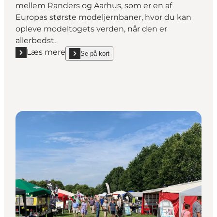
mellem Randers og Aarhus, som er en af
Europas største modeljernbaner, hvor du kan
opleve modeltogets verden, når den er
allerbedst.
Læs mere
Se på kort
Læs mere "Modelbane Europa"
show Modelbane Europa on_map