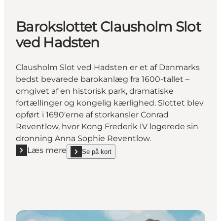
Barokslottet Clausholm Slot
ved Hadsten
Clausholm Slot ved Hadsten er et af Danmarks
bedst bevarede barokanlæg fra 1600-tallet –
omgivet af en historisk park, dramatiske
fortællinger og kongelig kærlighed. Slottet blev
opført i 1690'erne af storkansler Conrad
Reventlow, hvor Kong Frederik IV logerede sin
dronning Anna Sophie Reventlow.
Læs mere
Se på kort
Læs mere "Barokslottet Clausholm Slot ved Hadste
show Barokslottet Clausholm Slot ved Hadsten on_