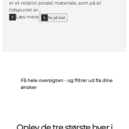
er et relativt porøst materiale, som på et
tidspunkt er…
Læs mere
Se på kort
Læs mere "Voldum Kirke"
show Voldum Kirke on_map
Få hele oversigten - og filtrer ud fra dine
ønsker
Oplev de tre største byer i