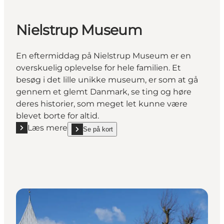
Nielstrup Museum
En eftermiddag på Nielstrup Museum er en
overskuelig oplevelse for hele familien. Et
besøg i det lille unikke museum, er som at gå
gennem et glemt Danmark, se ting og høre
deres historier, som meget let kunne være
blevet borte for altid.
Læs mere
Se på kort
Læs mere "Nielstrup Museum"
show Nielstrup Museum on_map