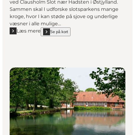
ved Clausholm Slot nær Hadsten i Østjylland.
Sammen skal I udforske slotsparkens mange
kroge, hvor I kan støde på sjove og underlige
væsner i alle mulige…
Læs mere
Se på kort
Læs mere "På eventyrjagt i slotsparken med Anna S
show På eventyrjagt i slotsparken med Anna Sophi