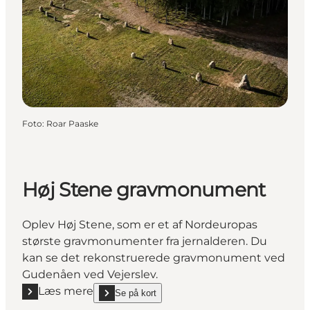
Foto
:
Roar Paaske
Høj Stene gravmonument
Oplev Høj Stene, som er et af Nordeuropas
største gravmonumenter fra jernalderen. Du
kan se det rekonstruerede gravmonument ved
Gudenåen ved Vejerslev.
Læs mere
Se på kort
Læs mere "Høj Stene gravmonument"
show Høj Stene gravmonument on_map