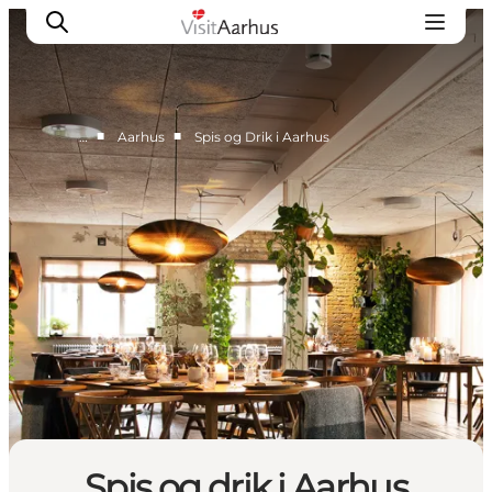
■
■
…
Aarhus
Spis og Drik i Aarhus
Byer og steder
Aarhus
Djursland
Randers
Silkeborg
Viborg
Favrskov
Spis og drik i Aarhus