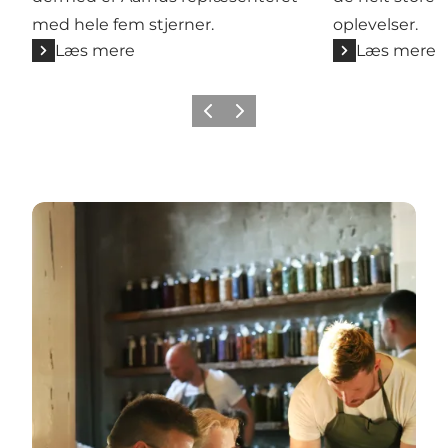
med hele fem stjerner.
oplevelser.
Læs mere
Læs mere
Forrige
Næste
Restauranter i Aarhus