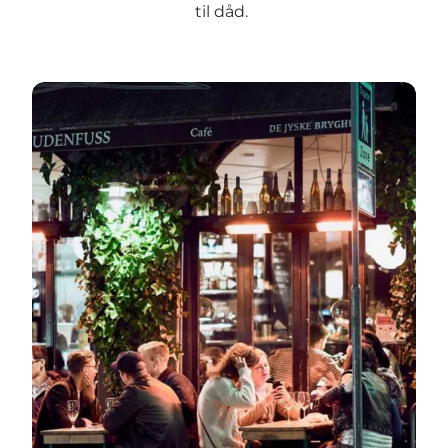
til dåd.
Når mørket falder på ...