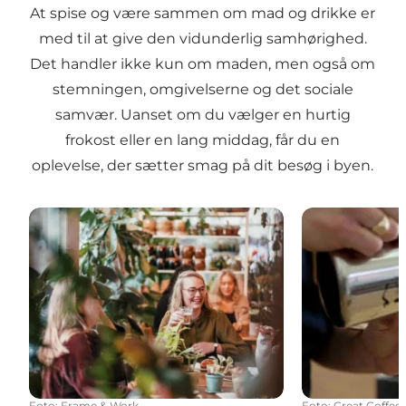
At spise og være sammen om mad og drikke er
med til at give den vidunderlig samhørighed.
Det handler ikke kun om maden, men også om
stemningen, omgivelserne og det sociale
samvær. Uanset om du vælger en hurtig
frokost eller en lang middag, får du en
oplevelse, der sætter smag på dit besøg i byen.
På café i Aarhus
På kaffebar i 
Foto
:
Frame & Work
Foto
:
Great Coffee