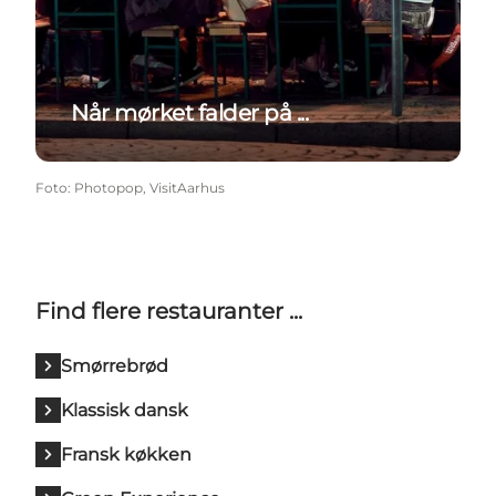
Når mørket falder på ...
Foto
:
Photopop, VisitAarhus
Find flere restauranter ...
Smørrebrød
Klassisk dansk
Fransk køkken