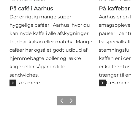
På café i Aarhus
På kaffebar 
Der er rigtig mange super
Aarhus er en 
hyggelige caféer i Aarhus, hvor du
smagsoplevels
kan nyde kaffe i alle afskygninger,
pauser i centr
te, chai, kakao eller matcha. Mange
fra specialkaff
caféer har også et godt udbud af
stemningsfuld
hjemmebagte boller og lækre
kaffen er i c
kager eller sågar en lille
er kaffeentusia
sandwiches.
trænger til en
Læs mere
Læs mere
Forrige
Næste