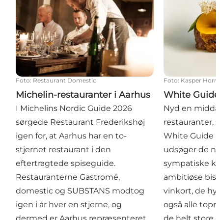
Foto
:
Restaurant Domestic
Foto
:
Kasper Hor
Michelin-restauranter i Aarhus
White Guid
I Michelins Nordic Guide 2026
Nyd en middag
sørgede Restaurant Frederikshøj
restauranter, 
igen for, at Aarhus har en to-
White Guide 
stjernet restaurant i den
udsøger de ny
eftertragtede spiseguide.
sympatiske kla
Restauranterne Gastromé,
ambitiøse bist
domestic og SUBSTANS modtog
vinkort, de hy
igen i år hver en stjerne, og
også alle top
dermed er Aarhus repræsenteret
de helt store