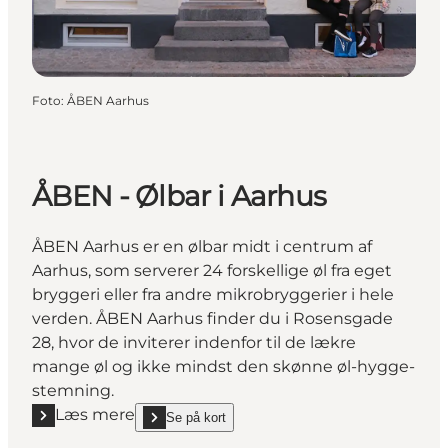
Foto
:
ÅBEN Aarhus
ÅBEN - Ølbar i Aarhus
ÅBEN Aarhus er en ølbar midt i centrum af
Aarhus, som serverer 24 forskellige øl fra eget
bryggeri eller fra andre mikrobryggerier i hele
verden. ÅBEN Aarhus finder du i Rosensgade
28, hvor de inviterer indenfor til de lækre
mange øl og ikke mindst den skønne øl-hygge-
stemning.
Læs mere
Se på kort
Læs mere "ÅBEN - Ølbar i Aarhus"
show ÅBEN - Ølbar i Aarhus on_map