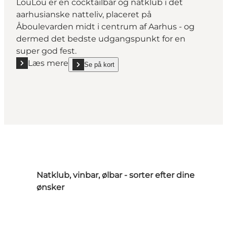
LouLou er en cocktailbar og natklub i det
aarhusianske natteliv, placeret på
Åboulevarden midt i centrum af Aarhus - og
dermed det bedste udgangspunkt for en
super god fest.
Læs mere
Se på kort
Læs mere "LOULOU"
show LOULOU on_map
Natklub, vinbar, ølbar - sorter efter dine
ønsker