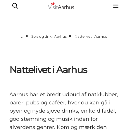
■
■
…
Spis og drik i Aarhus
Nattelivet i Aarhus
Byer og steder
Aarhus
Djursland
Nattelivet i Aarhus
Randers
Silkeborg
Viborg
Aarhus har et bredt udbud af natklubber,
Favrskov
barer, pubs og caféer, hvor du kan gå i
byen og nyde sjove drinks, en kold fadøl,
god stemning og musik inden for
alverdens genrer. Kom og mærk den