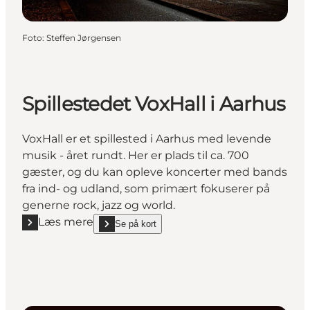
Foto
:
Steffen Jørgensen
Spillestedet VoxHall i Aarhus
VoxHall er et spillested i Aarhus med levende
musik - året rundt. Her er plads til ca. 700
gæster, og du kan opleve koncerter med bands
fra ind- og udland, som primært fokuserer på
generne rock, jazz og world.
Læs mere
Se på kort
Læs mere "Spillestedet VoxHall i Aarhus"
show Spillestedet VoxHall i Aarhus on_map