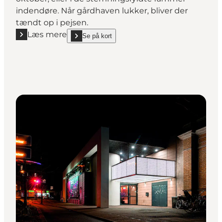
indendøre. Når gårdhaven lukker, bliver der
tændt op i pejsen.
Læs mere
Se på kort
Læs mere "Peter Gift"
show Peter Gift on_map