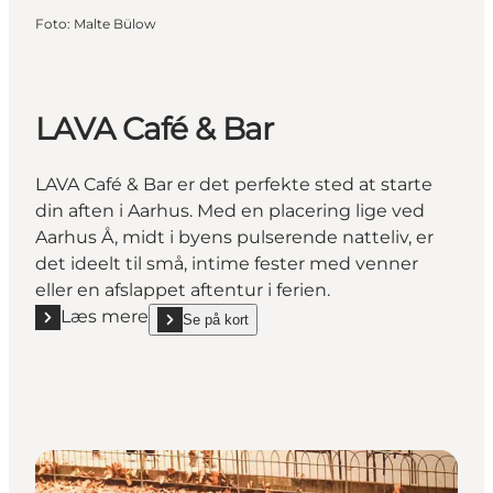
Foto
:
Malte Bülow
LAVA Café & Bar
LAVA Café & Bar er det perfekte sted at starte
din aften i Aarhus. Med en placering lige ved
Aarhus Å, midt i byens pulserende natteliv, er
det ideelt til små, intime fester med venner
eller en afslappet aftentur i ferien.
Læs mere
Se på kort
Læs mere "LAVA Café & Bar"
show LAVA Café & Bar on_map