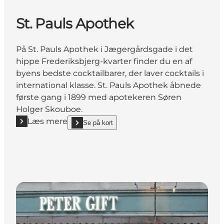
St. Pauls Apothek
På St. Pauls Apothek i Jægergårdsgade i det
hippe Frederiksbjerg-kvarter finder du en af
byens bedste cocktailbarer, der laver cocktails i
international klasse. St. Pauls Apothek åbnede
første gang i 1899 med apotekeren Søren
Holger Skouboe.
Læs mere
Se på kort
Læs mere "St. Pauls Apothek"
show St. Pauls Apothek on_map