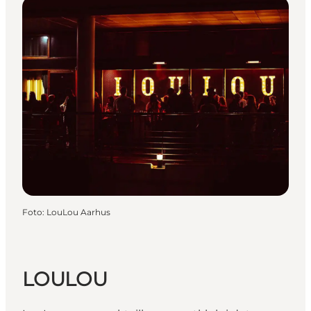
Foto
:
LouLou Aarhus
LOULOU