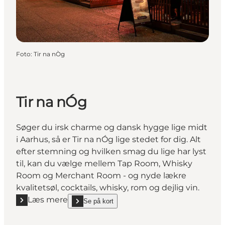
Foto
:
Tir na nÒg
Tir na nÓg
Søger du irsk charme og dansk hygge lige midt
i Aarhus, så er Tir na nÓg lige stedet for dig. Alt
efter stemning og hvilken smag du lige har lyst
til, kan du vælge mellem Tap Room, Whisky
Room og Merchant Room - og nyde lækre
kvalitetsøl, cocktails, whisky, rom og dejlig vin.
Læs mere
Se på kort
Læs mere "Tir na nÓg"
show Tir na nÓg on_map