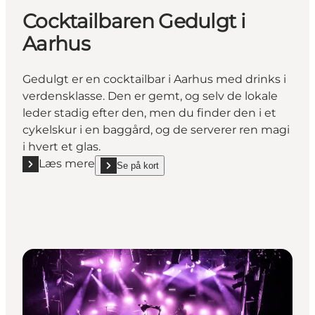
Cocktailbaren Gedulgt i
Aarhus
Gedulgt er en cocktailbar i Aarhus med drinks i
verdensklasse. Den er gemt, og selv de lokale
leder stadig efter den, men du finder den i et
cykelskur i en baggård, og de serverer ren magi
i hvert et glas.
Læs mere
Se på kort
Læs mere "Cocktailbaren Gedulgt i Aarhus"
show Cocktailbaren Gedulgt i Aarhus on_map