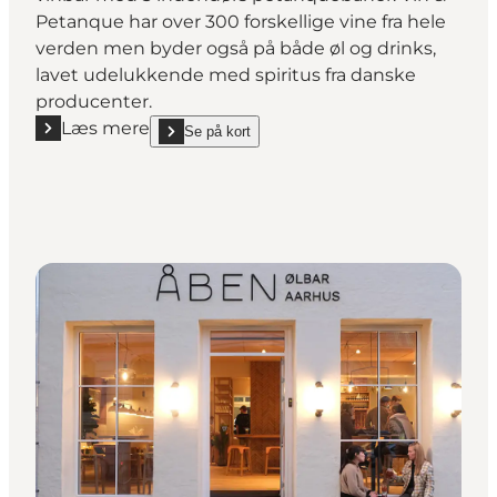
Petanque har over 300 forskellige vine fra hele
verden men byder også på både øl og drinks,
lavet udelukkende med spiritus fra danske
producenter.
Læs mere
Se på kort
Læs mere "Vin & Petanque"
show Vin & Petanque on_map