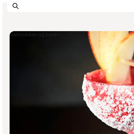
Natklubber og barer
Oplevelser
Kalender
Byer og steder
Planlæg ferien
Transport