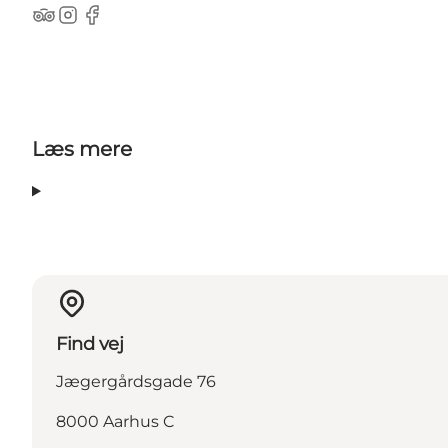
TripAdvisor
Instagram
Facebook
Læs mere
Find vej
Jægergårdsgade 76
8000 Aarhus C