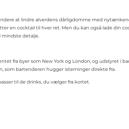
endere at lindre alverdens dårligdomme med nytænkende
 en cocktail til hver ret. Men du kan også lade din cock
 mindste detalje.
r hentet fra byer som New York og London, og udstyret i 
en, som bartenderen hugger isterninger direkte fra.
asser til de drinks, du vælger fra kortet.