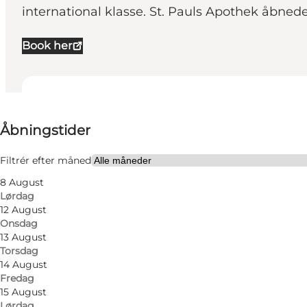
international klasse. St. Pauls Apothek åbne
Book her
Se åbningstider
Åbningstider
Besøg hjemmeside
Venner, Min partner
Filtrér efter måned
8 August
Lørdag
12 August
Onsdag
13 August
Torsdag
14 August
Fredag
15 August
Lørdag