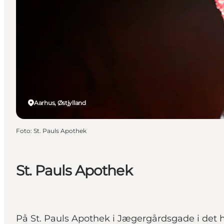
Aarhus, Østjylland
Foto
:
St. Pauls Apothek
St. Pauls Apothek
På St. Pauls Apothek i Jægergårdsgade i det hi