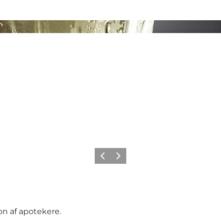
Forrige
Næste
on af apotekere.