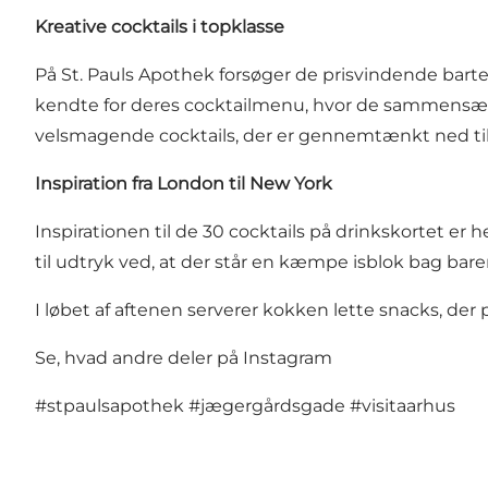
Kreative cocktails i topklasse
På St. Pauls Apothek forsøger de prisvindende bart
kendte for deres cocktailmenu, hvor de sammensætter
velsmagende cocktails, der er gennemtænkt ned til
Inspiration fra London til New York
Inspirationen til de 30 cocktails på drinkskortet e
til udtryk ved, at der står en kæmpe isblok bag bar
I løbet af aftenen serverer kokken lette snacks, der p
Se, hvad andre deler på Instagram
#stpaulsapothek
#jægergårdsgade
#visitaarhus