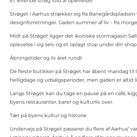
Et levende strøg fuld af oplevelser
Strøget i Aarhus strækker sig fra Banegårdspladsen 
designforretninger. Gaden summer af liv – fra morgen 
Midt på Strøget ligger det ikoniske stormagasin Sal
oplevelse i sig selv og et oplagt stop under din sho
Åbningstider og liv året rundt
De fleste butikker på Strøget har åbent mandag til 
helligdage og udsalgsperioder, men gaden er altid 
Langs Strøget kan du tage en pause på en café, kig
byens restauranter, barer og kulturliv over.
Tæt på byens kultur og historie
Undervejs på Strøget passerer du flere af Aarhus’