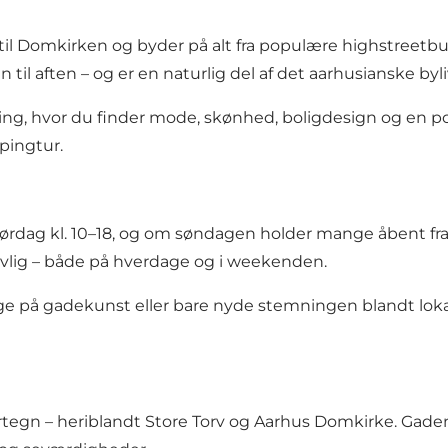
til Domkirken og byder på alt fra populære highstreetbu
til aften – og er en naturlig del af det aarhusianske byli
ling, hvor du finder mode, skønhed, boligdesign og en p
ppingtur.
lørdag kl. 10–18, og om søndagen holder mange åbent fra 
livlig – både på hverdage og i weekenden.
ge på gadekunst eller bare nyde stemningen blandt lok
 vartegn – heriblandt Store Torv og Aarhus Domkirke. G