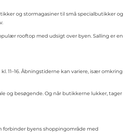
tikker og stormagasiner til små specialbutikker og
v.
opulær rooftop med udsigt over byen. Salling er en
kl. 11–16. Åbningstiderne kan variere, især omkring
ale og besøgende. Og når butikkerne lukker, tager
aden forbinder byens shoppingområde med