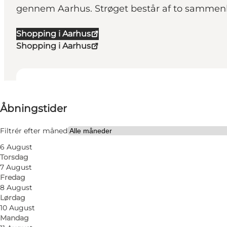
gennem Aarhus. Strøget består af to samm
Shopping i Aarhus
Shopping i Aarhus
Se åbningstider
Åbningstider
Gratis
Besøg hjemmeside
Filtrér efter måned
6 August
Hunde tilladt
Torsdag
7 August
Fredag
8 August
Lørdag
10 August
Mandag