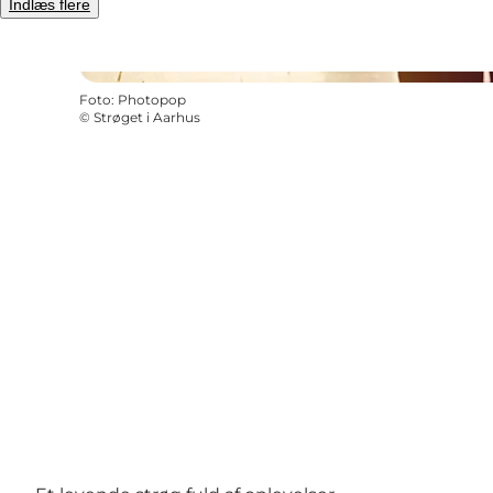
Indlæs flere
Foto
:
Photopop
©
Strøget i Aarhus