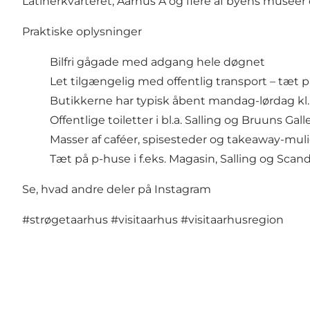
Latinerkvarteret, Aarhus Å og flere af byens musee
Praktiske oplysninger
Bilfri gågade med adgang hele døgnet
Let tilgængelig med offentlig transport – tæ
Butikkerne har typisk åbent mandag-lørdag kl. 1
Offentlige toiletter i bl.a. Salling og Bruuns Galle
Masser af caféer, spisesteder og takeaway-mul
Tæt på p-huse i f.eks. Magasin, Salling og Scan
Se, hvad andre deler på Instagram
#strøgetaarhus
#visitaarhus
#visitaarhusregion