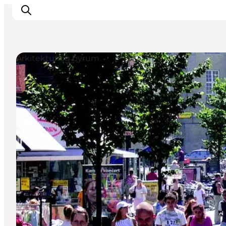
Arkitektur og byrum
Oplevelser
Kalender
Byer og steder
Planlæg ferien
Transport