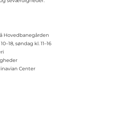
r og seværdigheder.
t på Hovedbanegården
0–18, søndag kl. 11–16
ri
igheder
dinavian Center