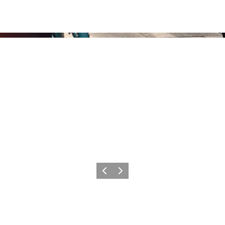
Forrige
Næste