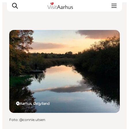
Lystfiskeri
Oplevelser
Kalender
Byer og steder
Planlæg ferien
Transport
Aarhus, Østjylland
Foto
:
@connie.utsen