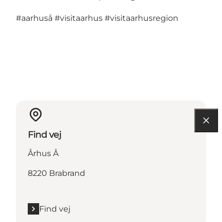
#aarhuså
#visitaarhus
#visitaarhusregion
Find vej
Århus Å
8220 Brabrand
Find vej