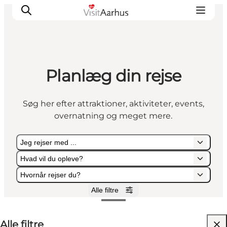
Planlæg din rejse
Oplevelser
Kalender
Søg her efter attraktioner, aktiviteter, events,
Byer og steder
overnatning og meget mere.
Planlæg ferien
Transport
Jeg rejser med ...
Hvad vil du opleve?
Hvornår rejser du?
Alle filtre
Jeg rejser med ...
Hvad vil du opleve?
Hvornår rejser du?
Alle filtre