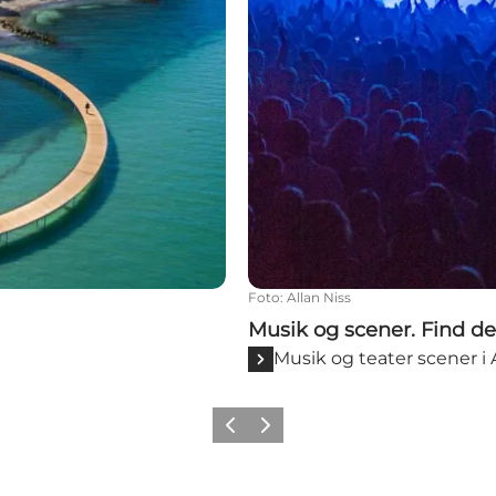
Foto
:
Allan Niss
Musik og scener. Find de
Musik og teater scener i
Forrige
Næste