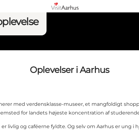
oplevelse
Oplevelser i Aarhus
onerer med verdensklasse-museer, et mangfoldigt sho
emsted for landets højeste koncentration af studerende,
 livlig og caféerne fyldte. Og selv om Aarhus er ung i hje