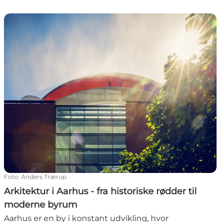
Arkitektur i Aarhus - fra historiske rødder til moderne 
Foto
:
Anders Trærup
Arkitektur i Aarhus - fra historiske rødder til
moderne byrum
Aarhus er en by i konstant udvikling, hvor