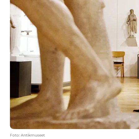
Foto
:
Antikmuseet