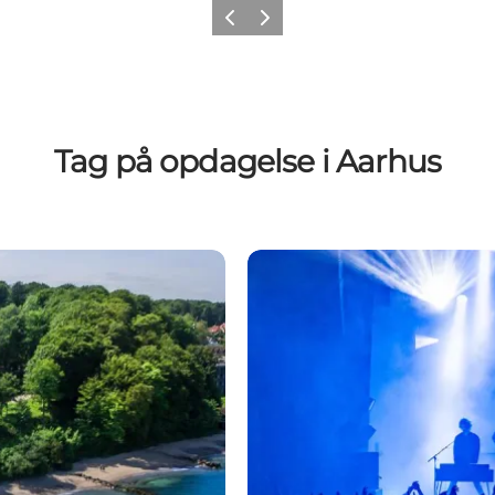
Forrige
Næste
Tag på opdagelse i Aarhus
Musik og scener. Find de be