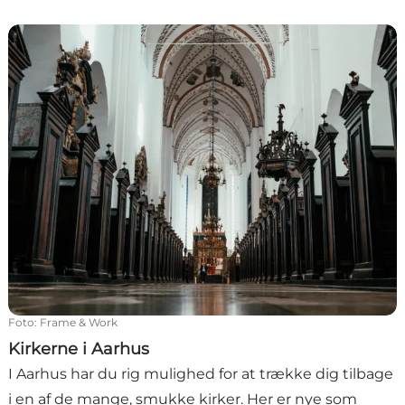
byrum
Kirkerne i Aarhus
Foto
:
Frame & Work
Kirkerne i Aarhus
I Aarhus har du rig mulighed for at trække dig tilbage
i en af de mange, smukke kirker. Her er nye som