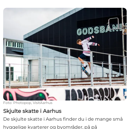
Skjulte skatte i Aarhus
Foto
:
Photopop, VisitAarhus
Skjulte skatte i Aarhus
De skjulte skatte i Aarhus finder du i de mange små
hyggelige kvarterer og byområder, på på