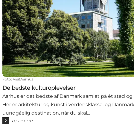
Foto
:
VisitAarhus
De bedste kulturoplevelser
Aarhus er det bedste af Danmark samlet på ét sted og e
Her er arkitektur og kunst i verdensklasse, og Danmar
uundgåelig destination, når du skal…
Læs mere