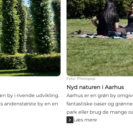
Foto
:
Photopop
Nyd naturen i Aarhus
n by i rivende udvikling.
Aarhus er en grøn by omgive
ks andenstørste by en en
fantastiske oaser og grønne f
park eller brug de mange o
Læs mere