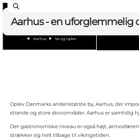
Aarhus - en uforglemmelig 
■
■
…
Aarhus
Se og oplev
Byer og steder
Aarhus
Djursland
Randers
Silkeborg
Viborg
Oplev Danmarks andenstørste by, Aarhus, der imp
Favrskov
strande og store skovområder. Aarhus er samtidig hj
Det gastronomiske niveau er også højt, atmosfæren er
strækker sig helt tilbage til vikingetiden.