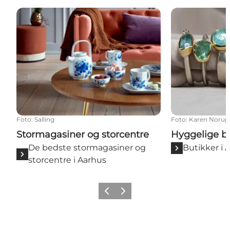
Stormagasiner og storcentre
Hyggelige but
Foto
:
Salling
Foto
:
Karen Norup
Stormagasiner og storcentre
Hyggelige b
De bedste stormagasiner og
Butikker i 
storcentre i Aarhus
Forrige
Næste