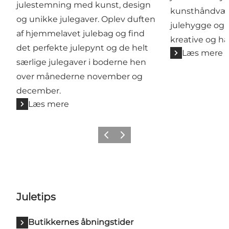
julestemning med kunst, design
kunsthåndvær
og unikke julegaver. Oplev duften
julehygge og 
af hjemmelavet julebag og find
kreative og h
det perfekte julepynt og de helt
Læs mere
særlige julegaver i boderne hen
over månederne november og
december.
Læs mere
Forrige
Næste
Juletips
Butikkernes åbningstider