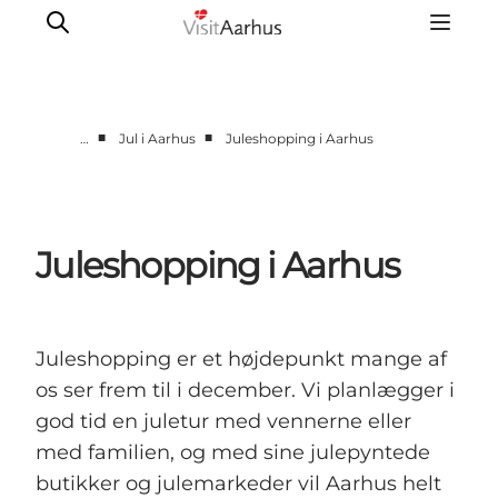
■
■
…
Jul i Aarhus
Juleshopping i Aarhus
Byer og steder
Aarhus
Djursland
Juleshopping i Aarhus
Randers
Silkeborg
Viborg
Juleshopping er et højdepunkt mange af
Favrskov
os ser frem til i december. Vi planlægger i
god tid en juletur med vennerne eller
med familien, og med sine julepyntede
butikker og julemarkeder vil Aarhus helt