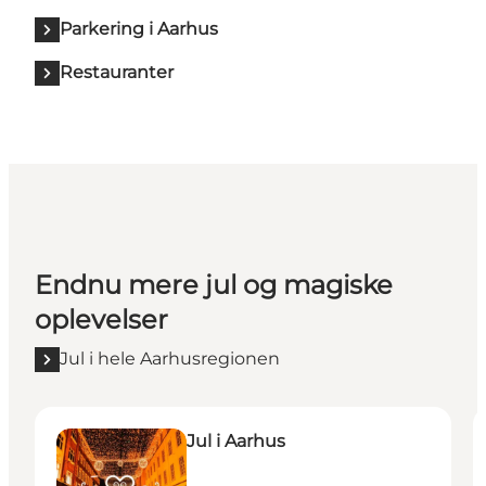
Parkering i Aarhus
Restauranter
Endnu mere jul og magiske
oplevelser
Jul i hele Aarhusregionen
Jul i Aarhus
J
Jul i Aarhus