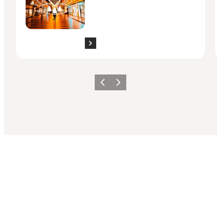
Forrige
Næste
Share your moments with us