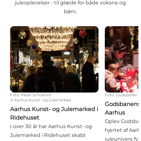
juleoplevelser - til glæde for både voksne og
børn.
Aarhus Kunst- og Julemarked i Ridehuset
Godsbanens J
Foto
:
Peter Schramm
Foto
:
Godsbanen
©
Aarhus Kunst- og Julemarked
Godsbanens 
Aarhus Kunst- og Julemarked i
Aarhus
Ridehuset
Oplev Godsba
I over 30 år har Aarhus Kunst- og
hjertet af Aar
Julemarked i Ridehuset skabt
juleunivers fy