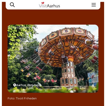
Forlystelses- og temaparker
Oplevelser
Kalender
Byer og steder
Planlæg ferien
Transport
Aarhus, Østjylland
Foto
:
Tivoli Friheden