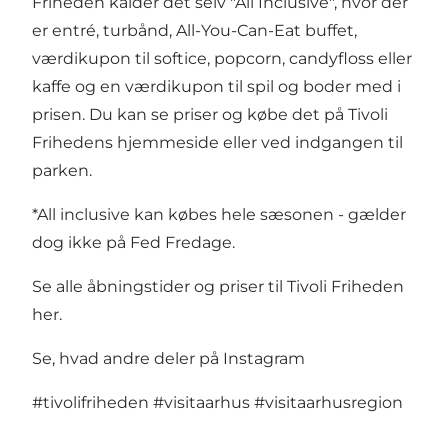
Friheden kalder det selv "All Inclusive", hvor der
er entré, turbånd, All-You-Can-Eat buffet,
værdikupon til softice, popcorn, candyfloss eller
kaffe og en værdikupon til spil og boder med i
prisen. Du kan se priser og købe det på
Tivoli
Frihedens hjemmeside
eller ved indgangen til
parken.
*All inclusive kan købes hele sæsonen - gælder
dog ikke på Fed Fredage.
Se alle åbningstider og priser til Tivoli Friheden
her
.
Se, hvad andre deler på Instagram
#tivolifriheden
#visitaarhus
#visitaarhusregion