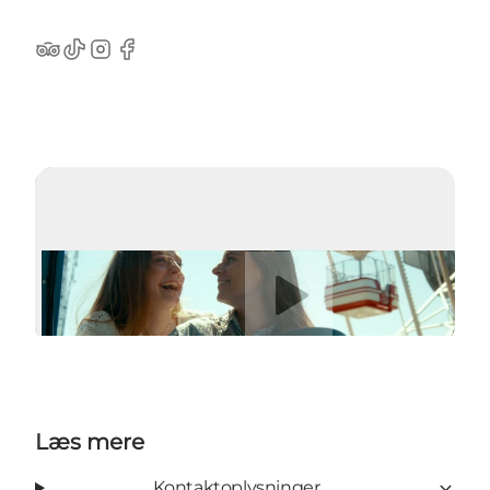
TripAdvisor
TikTok
Instagram
Facebook
Afspil video
Læs mere
Kontaktoplysninger