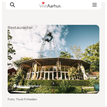
Restauranter
Oplevelser
Kalender
Byer og steder
Planlæg ferien
Transport
Aarhus, Østjylland
Foto
:
Tivoli Friheden