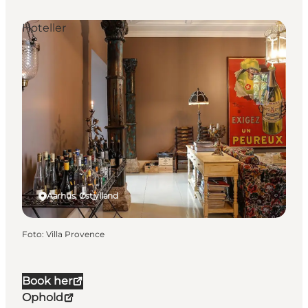
Hoteller
Aarhus, Østjylland
Foto
:
Villa Provence
Book her
Ophold