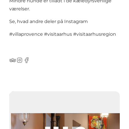
Mindre hunde er tilladt i de kæledyrsvenlige
værelser.
Se, hvad andre deler på Instagram
#villaprovence
#visitaarhus
#visitaarhusregion
TripAdvisor
Instagram
Facebook
Afspil video