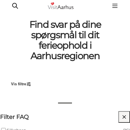
Find svar på dine
spørgsmål til dit
ferieophold i
Oplevelser
Aarhusregionen
Kalender
Byer og steder
Planlæg ferien
Transport
Vis filtre
Hvad skal jeg gøre, hvis der sker en større
ulykke eller en katastrofe?
Filter FAQ
Hvornår må min hund gå frit på stranden?