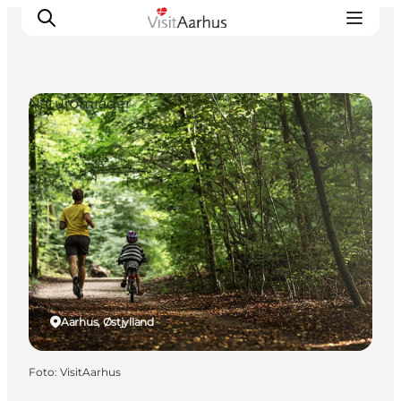
Naturområder
Oplevelser
Kalender
Byer og steder
Planlæg ferien
Transport
Aarhus, Østjylland
Foto
:
VisitAarhus