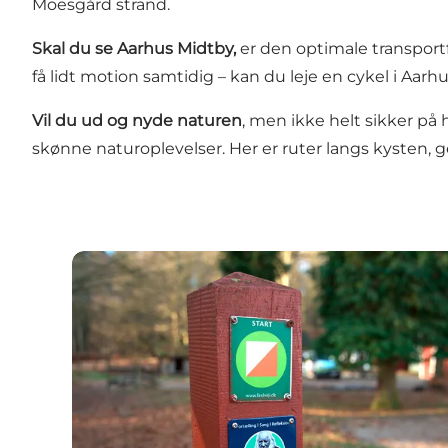
Moesgård strand
.
Skal du se Aarhus Midtby,
er den optimale transport
få lidt motion samtidig – kan du
leje en cykel
i Aarhu
Vil du ud og nyde naturen
, men ikke helt sikker på
skønne naturoplevelser. Her er ruter langs kysten,
Ture på egen hånd