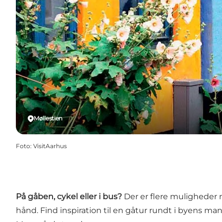
Møllestien
Foto
:
VisitAarhus
På gåben, cykel eller i bus?
Der er flere muligheder n
hånd. Find inspiration til en gåtur rundt i byens 