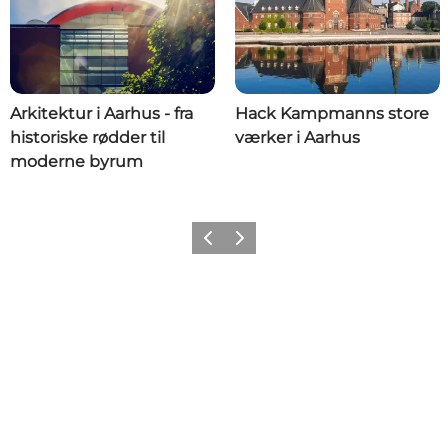
Arkitektur i Aarhus - fra
Hack Kampmanns store
historiske rødder til
værker i Aarhus
moderne byrum
Forrige
Næste
Share your moments with us