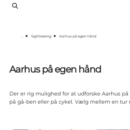
■
■
…
Sightseeing
Aarhus på egen hånd
Byer og steder
Aarhus
Djursland
Aarhus på egen hånd
Randers
Silkeborg
Viborg
Der er rig mulighed for at udforske Aarhus p
Favrskov
på gå-ben eller på cykel. Vælg mellem en tu