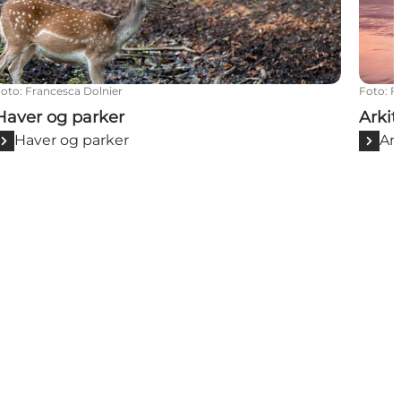
Foto
:
Francesca Dolnier
Foto
:
F
Haver og parker
Arki
Haver og parker
Ar