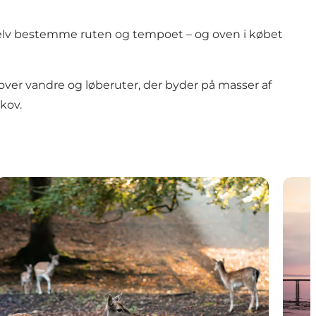
selv bestemme ruten og tempoet – og oven i købet
 over
vandre og løberuter
, der byder på masser af
kov.
Haver og parker
Arkit