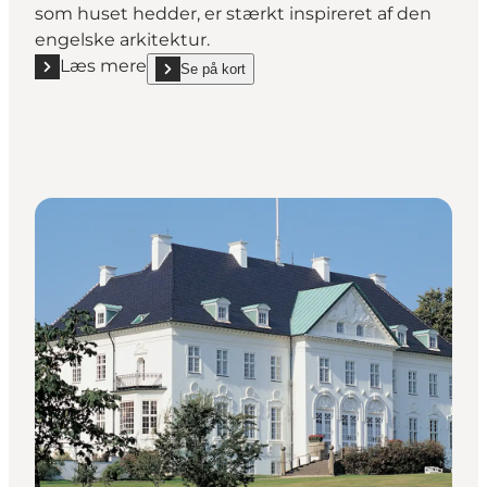
som huset hedder, er stærkt inspireret af den
engelske arkitektur.
Læs mere
Se på kort
Læs mere "Villa Kampen"
show Villa Kampen on_map