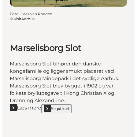
Foto
:
Cees van Roeden
©
VisitAarhus
Marselisborg Slot
Marselisborg Slot tilhører den danske
kongefamilie og ligger smukt placeret ved
Marselisborg Mindepark i det sydlige Aarhus.
Marselisborg Slot blev bygget i 1902 og var
folkets bryllupsgave til Kong Christian X og
Dronning Alexandrine.
Læs mere
Se på kort
Læs mere "Marselisborg Slot"
show Marselisborg Slot on_map