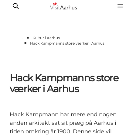
■
…
Kultur i Aarhus
■
Hack Kampmanns store værker i Aarhus
Byer og steder
Aarhus
Djursland
Hack Kampmanns store
Randers
Silkeborg
værker i Aarhus
Viborg
Favrskov
Hack Kampmann har mere end nogen
anden arkitekt sat sit præg på Aarhus i
tiden omkring år 1900. Denne side vil