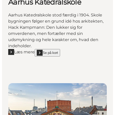
Aarhus Katedralskole
Aarhus Katedralskole stod færdig i 1904. Skole
bygningen følger en grund idé hos arkitekten,
Hack Kampmann: Den lukker sig for
omverdenen, men fortæller med sin
udsmykning og hele karakter om, hvad den
indeholder.
Læs mere
Se på kort
Læs mere "Aarhus Katedralskole"
show Aarhus Katedralskole on_map