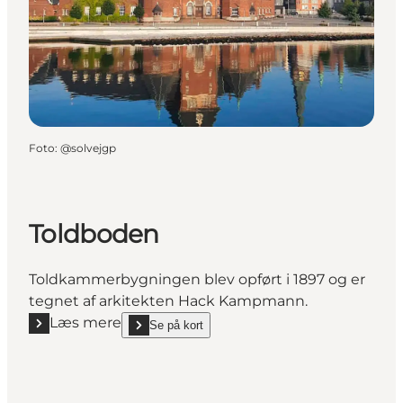
Foto
:
@solvejgp
Toldboden
Toldkammerbygningen blev opført i 1897 og er
tegnet af arkitekten Hack Kampmann.
Læs mere
Se på kort
Læs mere "Toldboden"
show Toldboden on_map