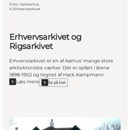
Foto
:
VisitAarhus
©
Erhvervsarkivet
Erhvervsarkivet og
Rigsarkivet
Erhvervsarkivet er en af Aarhus’ mange store
arkitektoniske værker. Det er opført i årene
1898-1902 og tegnet af Hack Kampmann.
Læs mere
Se på kort
Læs mere "Erhvervsarkivet og Rigsarkivet"
show Erhvervsarkivet og Rigsarkivet on_map