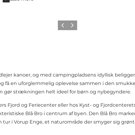
Forrige
Næste
dlejer kanoer
, og med campingpladsens idyllisk beliggen
og få en uforglemmelig oplevelse sammen i den smukke 
m gør strækningen helt ideel for børn og nybegyndere.
rs Fjord og Feriecenter
eller hos
Kyst- og Fjordcenteret
akteristiske Blå Bro i centrum af byen. Den Blå Bro mark
 tur i
Vorup Enge
, et naturområde der smyger sig grønt