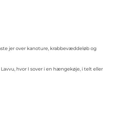
I kaste jer over kanoture, krabbevæddeløb og
n Lavvu
, hvor I sover i en hængekøje, i telt eller