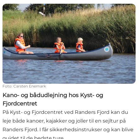
Kano- og bådudlejning hos Kyst- og Fjordcentret
Foto
:
Carsten Enemark
Kano- og bådudlejning hos Kyst- og
Fjordcentret
På Kyst- og Fjordcentret ved Randers Fjord kan du
leje både kanoer, kajakker og joller til en sejltur på
Randers Fjord. I får sikkerhedsinstrukser og kan blive
guidet til de bedste ture.