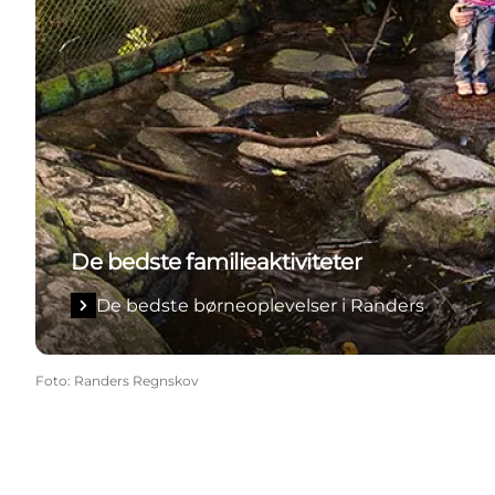
De bedste familieaktiviteter
De bedste børneoplevelser i Randers
Foto
:
Randers Regnskov