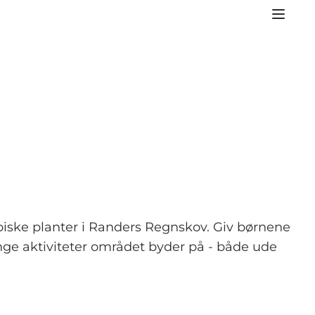
piske planter i Randers Regnskov. Giv børnene
nge aktiviteter området byder på - både ude