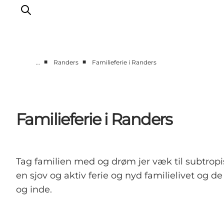
■
■
…
Randers
Familieferie i Randers
Byer og steder
Aarhus
Djursland
Familieferie i Randers
Randers
Silkeborg
Viborg
Tag familien med og drøm jer væk til subtropi
Favrskov
en sjov og aktiv ferie og nyd familielivet o
og inde.