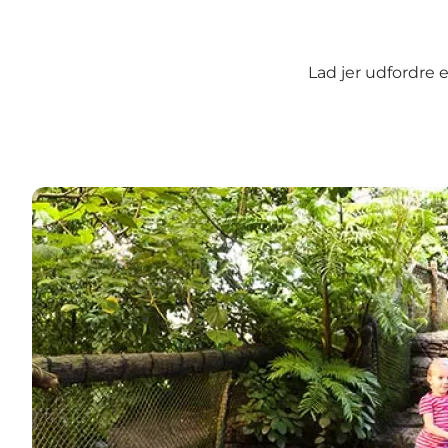
Lad jer udfordre 
De bedste børneoplevelser i Randers