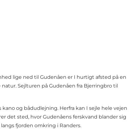
hed lige ned til Gudenåen er I hurtigt afsted på en
natur. Sejlturen på
Gudenåen
fra Bjerringbro til
s kano og bådudlejning
. Herfra kan I sejle hele vejen
erer det sted, hvor Gudenåens ferskvand blander sig
 langs fjorden omkring i Randers.