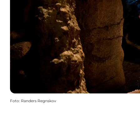
Foto
:
Randers Regnskov