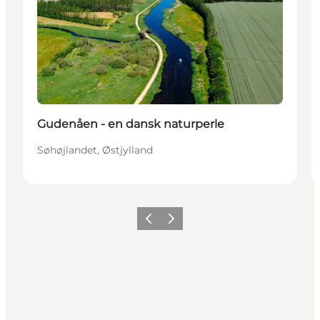
Gudenåen - en dansk naturperle
Søhøjlandet, Østjylland
Forrige
Næste