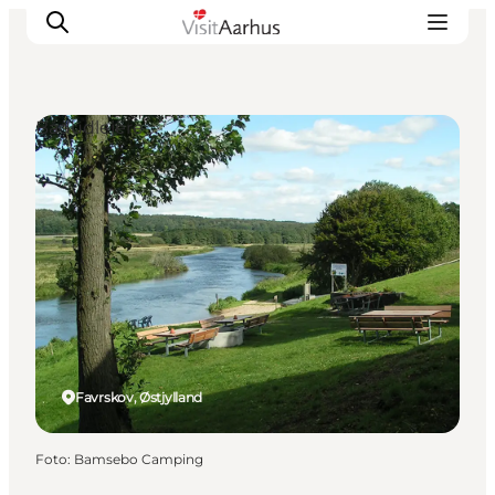
Bådudlejere
Oplevelser
Kalender
Byer og steder
Planlæg ferien
Transport
Favrskov, Østjylland
Foto
:
Bamsebo Camping