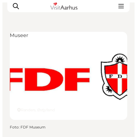
Museer
Oplevelser
Kalender
Byer og steder
Planlæg ferien
Transport
Randers, Østjylland
Foto
:
FDF Museum