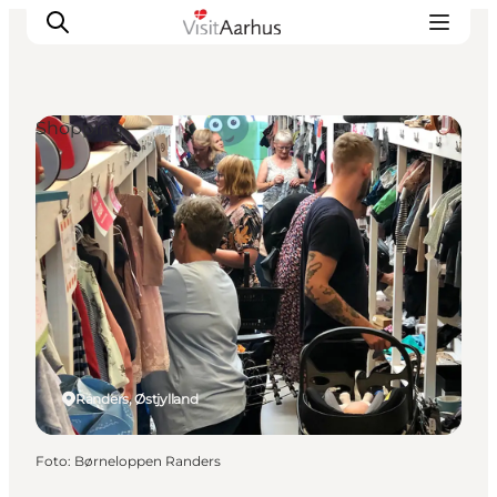
Shopping
Oplevelser
Kalender
Byer og steder
Planlæg ferien
Transport
Randers, Østjylland
Foto
:
Børneloppen Randers