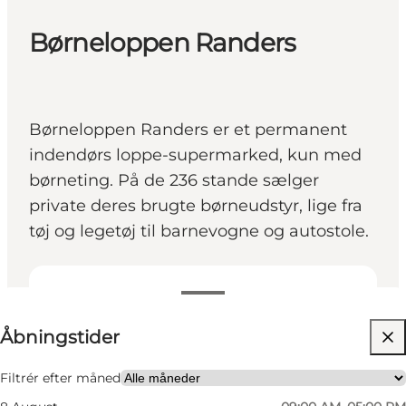
Børneloppen Randers
Børneloppen Randers er et permanent
indendørs loppe-supermarked, kun med
børneting. På de 236 stande sælger
private deres brugte børneudstyr, lige fra
tøj og legetøj til barnevogne og autostole.
Se åbningstider
Åbningstider
Besøg hjemmeside
Børn
Filtrér efter måned