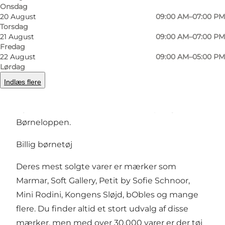
Forrige
Næste
Onsdag
20 August
09:00 AM–07:00 PM
Torsdag
21 August
09:00 AM–07:00 PM
Fredag
22 August
09:00 AM–05:00 PM
Alle varer har deres eget prismærke, så du
Lørdag
shopper bare løs og betaler ved kassen.
Indlæs flere
Men pas på; priserne er stærkt vanedannende,
og det er helt vildt, hvad du får for pengene i
Børneloppen.
Billig børnetøj
Deres mest solgte varer er mærker som
Marmar, Soft Gallery, Petit by Sofie Schnoor,
Mini Rodini, Kongens Sløjd, bObles og mange
flere. Du finder altid et stort udvalg af disse
mærker, men med over 30.000 varer er der tøj