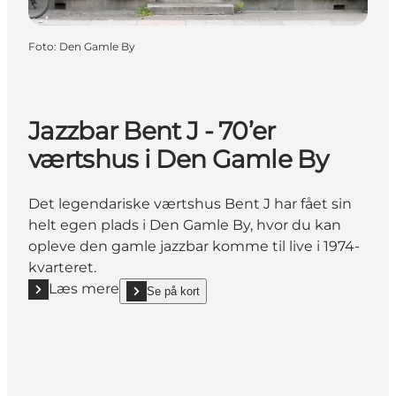
Foto
:
Den Gamle By
Jazzbar Bent J - 70’er
værtshus i Den Gamle By
Det legendariske værtshus Bent J har fået sin
helt egen plads i Den Gamle By, hvor du kan
opleve den gamle jazzbar komme til live i 1974-
kvarteret.
Læs mere
Se på kort
Læs mere "Jazzbar Bent J - 70’er værtshus i Den Ga
show Jazzbar Bent J - 70’er værtshus i Den Gamle