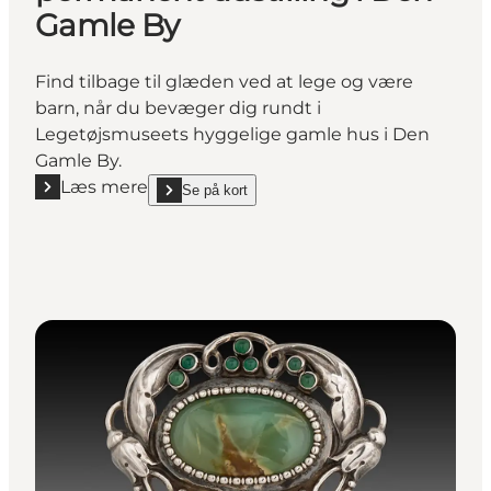
Gamle By
Find tilbage til glæden ved at lege og være
barn, når du bevæger dig rundt i
Legetøjsmuseets hyggelige gamle hus i Den
Gamle By.
Læs mere
Se på kort
Læs mere "Legetøjsmuseet - en permanent udstilli
show Legetøjsmuseet - en permanent udstilling i 