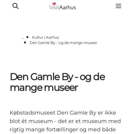
■
…
Kultur i Aarhus
■
Den Gamle By - og de mange museer
Byer og steder
Aarhus
Djursland
Den Gamle By - og de
Randers
Silkeborg
mange museer
Viborg
Favrskov
Købstadsmuseet Den Gamle By er ikke
blot ét museum - det er et museum med
rigtig mange fortællinger og med både