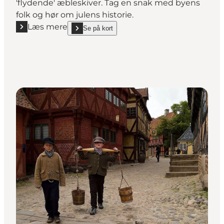
'flydende' æbleskiver. Tag en snak med byens
folk og hør om julens historie.
Læs mere
Se på kort
Læs mere "Jul i Den Gamle By"
show Jul i Den Gamle By on_map