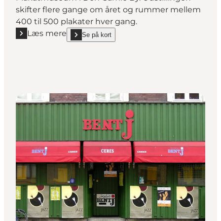
skifter flere gange om året og rummer mellem
400 til 500 plakater hver gang.
Læs mere
Se på kort
Læs mere "Dansk Plakatmuseum - en permanent uds
show Dansk Plakatmuseum - en permanent udstilli