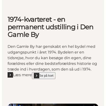
1974-kvarteret - en
permanent udstilling i Den
Gamle By
Den Gamle By har genskabt en hel bydel med
udgangspunkt i året 1974. Bydelen er en
tidsrejse, hvor du kan besøge din egen, dine
forældres eller dine bedsteforældres historie og
træde ind i hverdagen, som den så ud i 1974.
Læs mere
Se på kort
Læs mere "1974-kvarteret - en permanent udstilling
show 1974-kvarteret - en permanent udstilling i De