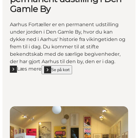
Gamle By
Aarhus Fortæller er en permanent udstilling
under jorden i Den Gamle By, hvor du kan
dykke ned i Aarhus' historie fra vikingetiden og
frem til i dag. Du kommer til at stifte
bekendtskab med de særlige begivenheder,
der har gjort Aarhus til den by, den er i dag.
Læs mere
Se på kort
Læs mere "Aarhus Fortæller - en permanent udstilli
show Aarhus Fortæller - en permanent udstilling i