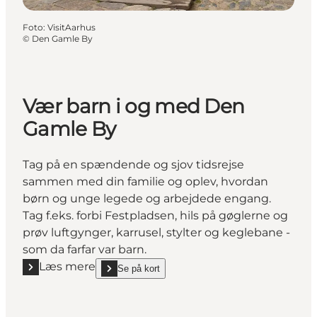
Foto
:
VisitAarhus
©
Den Gamle By
Vær barn i og med Den
Gamle By
Tag på en spændende og sjov tidsrejse
sammen med din familie og oplev, hvordan
børn og unge legede og arbejdede engang.
Tag f.eks. forbi Festpladsen, hils på gøglerne og
prøv luftgynger, karrusel, stylter og keglebane -
som da farfar var barn.
Læs mere
Se på kort
Læs mere "Vær barn i og med Den Gamle By"
show Vær barn i og med Den Gamle By on_map