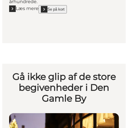
århundrede.
Læs mere
Se på kort
Læs mere "Smykkeskrinet - en permanent udstillin
show Smykkeskrinet - en permanent udstilling i D
Gå ikke glip af de store
begivenheder i Den
Gamle By