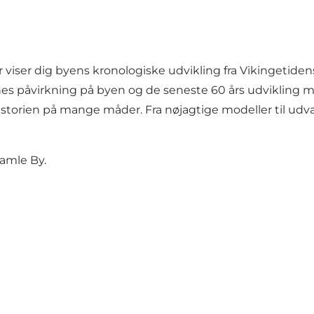
der viser dig byens kronologiske udvikling fra Vikingetid
nes påvirkning på byen og de seneste 60 års udvikling me
istorien på mange måder. Fra nøjagtige modeller til udva
Gamle By.