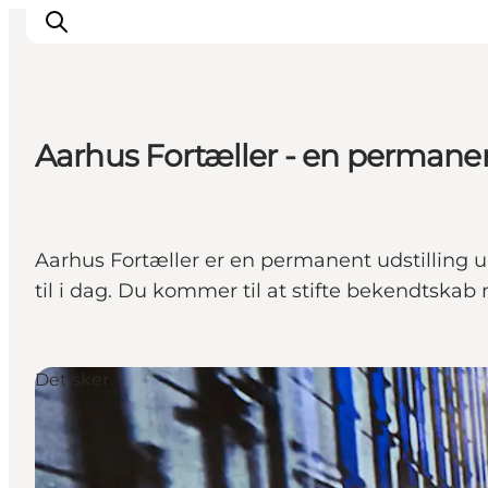
Aarhus Fortæller - en permanen
Oplevelser
Kalender
Byer og steder
Aarhus Fortæller er en permanent udstilling u
Planlæg ferien
til i dag. Du kommer til at stifte bekendtskab
Transport
Det sker