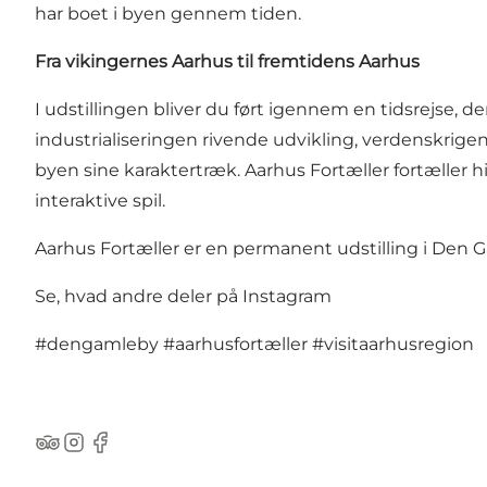
har boet i byen gennem tiden.
Fra vikingernes Aarhus til fremtidens Aarhus
I udstillingen bliver du ført igennem en tidsrejse, 
industrialiseringen rivende udvikling, verdenskrige
byen sine karaktertræk. Aarhus Fortæller fortæller h
interaktive spil.
Aarhus Fortæller er en permanent udstilling i Den 
Se, hvad andre deler på Instagram
#dengamleby
#aarhusfortæller
#visitaarhusregion
TripAdvisor
Instagram
Facebook