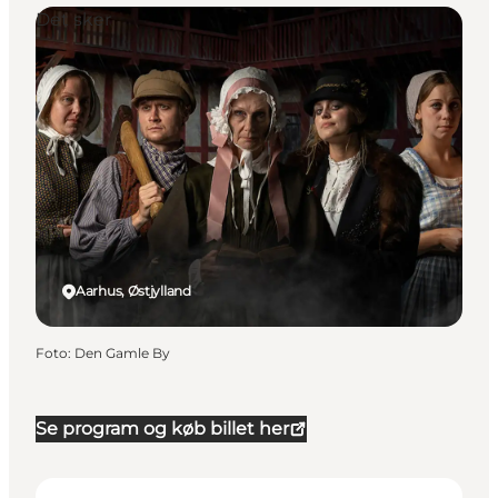
Det sker
Aarhus, Østjylland
Foto
:
Den Gamle By
Se program og køb billet her