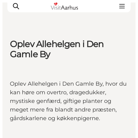
Oplev Allehelgen i Den
Oplevelser
Gamle By
Kalender
Byer og steder
Planlæg ferien
Oplev Allehelgen i Den Gamle By, hvor du
Transport
kan høre om overtro, dragedukker,
mystiske genfærd, giftige planter og
meget mere fra blandt andre præsten,
gårdskarlene og køkkenpigerne.