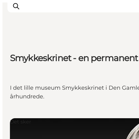
Oplevelser
Smykkeskrinet - en permanent 
Kalender
Byer og steder
Planlæg ferien
Transport
I det lille museum Smykkeskrinet i Den Gamle
århundrede.
Det sker