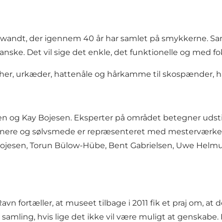
Schwandt, der igennem 40 år har samlet på smykkerne. Sa
ske. Det vil sige det enkle, det funktionelle og med fok
cher, urkæder, hattenåle og hårkamme til skospænder, h
n og Kay Bojesen. Eksperter på området betegner udst
gnere og sølvsmede er repræsenteret med mesterværker
ay Bojesen, Torun Bülow-Hübe, Bent Gabrielsen, Uwe Helm
fortæller, at museet tilbage i 2011 fik et praj om, at 
samling, hvis lige det ikke vil være muligt at genskab