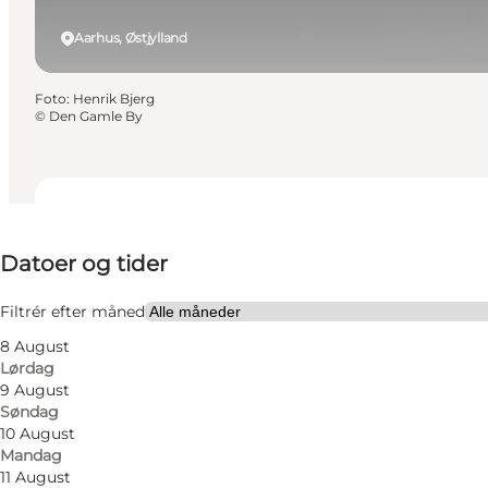
Aarhus, Østjylland
Foto
:
Henrik Bjerg
©
Den Gamle By
Datoer og tider
Datoer og tider
Besøg hjemmeside
Venner, Min partner
Filtrér efter måned
8 August
Lørdag
9 August
Søndag
10 August
Mandag
11 August