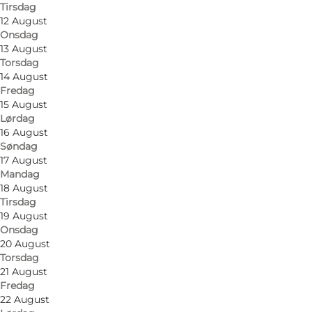
Tirsdag
12 August
Onsdag
13 August
Torsdag
14 August
Find vej
Fredag
15 August
Den Gamle By
Lørdag
16 August
Viborgvej 2
Søndag
17 August
8000 Aarhus C
Mandag
18 August
Tirsdag
19 August
Find vej
Onsdag
20 August
Torsdag
21 August
Fredag
22 August