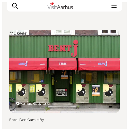
Museer
Oplevelser
Kalender
Byer og steder
Planlæg ferien
Transport
Aarhus, Østjylland
Foto
:
Den Gamle By