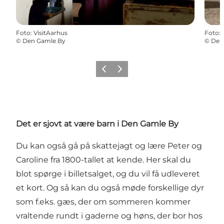
Foto
:
VisitAarhus
Foto
:
©
Den Gamle By
©
Den
Forrige
Næste
Det er sjovt at være barn i Den Gamle By
Du kan også gå på skattejagt og lære Peter og
Caroline fra 1800-tallet at kende. Her skal du
blot spørge i billetsalget, og du vil få udleveret
et kort. Og så kan du også møde forskellige dyr
som f.eks. gæs, der om sommeren kommer
vraltende rundt i gaderne og høns, der bor hos