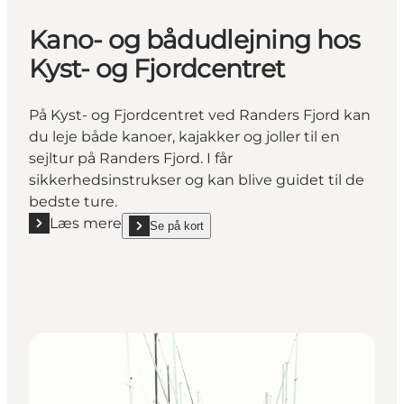
Kano- og bådudlejning hos
Kyst- og Fjordcentret
På Kyst- og Fjordcentret ved Randers Fjord kan
du leje både kanoer, kajakker og joller til en
sejltur på Randers Fjord. I får
sikkerhedsinstrukser og kan blive guidet til de
bedste ture.
Læs mere
Se på kort
Læs mere "Kano- og bådudlejning hos Kyst- og Fjor
show Kano- og bådudlejning hos Kyst- og Fjordcent