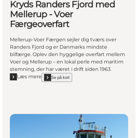
Kryds Randers Fjord med
Mellerup - Voer
Færgeoverfart
Mellerup-Voer Færgen sejler dig tværs over
Randers Fjord og er Danmarks mindste
bilfærge. Oplev den hyggelige overfart mellem
Voer og Mellerup – en lokal perle med maritim
stemning, der har været i drift siden 1963.
Læs mere
Se på kort
Læs mere "Kryds Randers Fjord med Mellerup - Voer
show Kryds Randers Fjord med Mellerup - Voer Fær