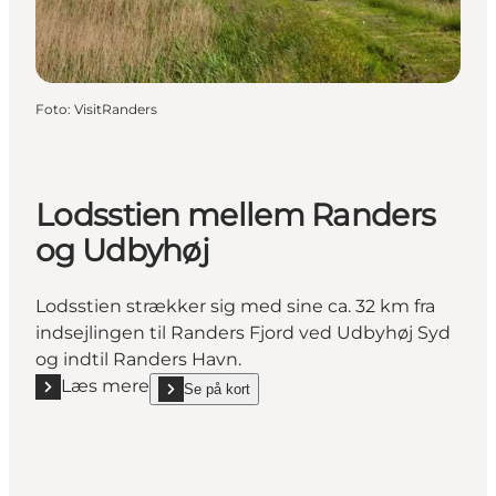
Foto
:
VisitRanders
Lodsstien mellem Randers
og Udbyhøj
Lodsstien strækker sig med sine ca. 32 km fra
indsejlingen til Randers Fjord ved Udbyhøj Syd
og indtil Randers Havn.
Læs mere
Se på kort
Læs mere "Lodsstien mellem Randers og Udbyhøj"
show Lodsstien mellem Randers og Udbyhøj on_ma