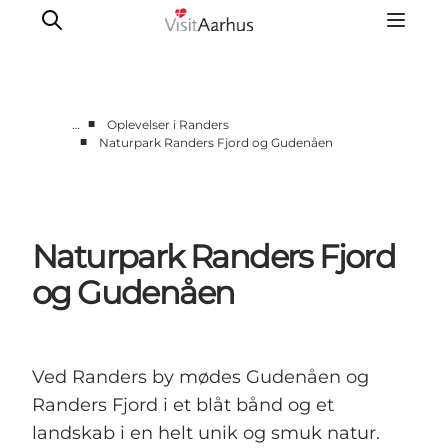
■
…
Oplevelser i Randers
■
Naturpark Randers Fjord og Gudenåen
Byer og steder
Aarhus
Djursland
Naturpark Randers Fjord
Randers
Silkeborg
og Gudenåen
Viborg
Favrskov
Ved Randers by mødes Gudenåen og
Randers Fjord i et blåt bånd og et
landskab i en helt unik og smuk natur.