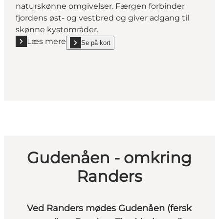
naturskønne omgivelser. Færgen forbinder
fjordens øst- og vestbred og giver adgang til
skønne kystområder.
Læs mere
Se på kort
Læs mere "Udbyhøj Kabelfærge over Randers Fjord"
show Udbyhøj Kabelfærge over Randers Fjord on_m
Gudenåen - omkring
Randers
Ved Randers mødes Gudenåen (fersk