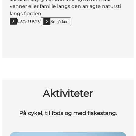
venner eller familie langs den anlagte natursti
langs fjorden.
Læs mere
Se på kort
Læs mere "Vorup Enge"
show Vorup Enge on_map
Aktiviteter
På cykel, til fods og med fiskestang.