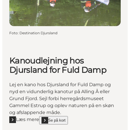
Foto
:
Destination Djursland
Kanoudlejning hos
Djursland for Fuld Damp
Lej en kano hos Djursland for Fuld Damp og
nyd en vidunderlig kanotur på Alling Å eller
Grund Fjord. Sejl forbi herregårdsmuseet
Gammel Estrup og oplev naturen på en skøn
og afslappende måde.
Læs mere
Se på kort
Læs mere "Kanoudlejning hos Djursland for Fuld D
show Kanoudlejning hos Djursland for Fuld Damp o