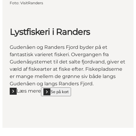
Foto
:
VisitRanders
Lystfiskeri i Randers
Gudenåen og Randers Fjord byder på et
fantastisk varieret fiskeri. Overgangen fra
Gudenåsystemet til det salte fjordvand, giver et
væld af fiskearter at fiske efter. Fiskepladserne
er mange mellem de grønne siv både langs
Gudenåen og langs Randers Fjord.
Læs mere
Se på kort
Læs mere "Lystfiskeri i Randers"
show Lystfiskeri i Randers on_map