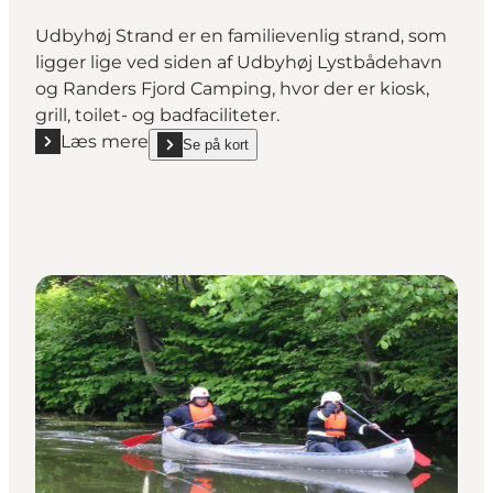
Udbyhøj Strand er en familievenlig strand, som
ligger lige ved siden af Udbyhøj Lystbådehavn
og Randers Fjord Camping, hvor der er kiosk,
grill, toilet- og badfaciliteter.
Læs mere
Se på kort
Læs mere "Udbyhøj Strand"
show Udbyhøj Strand on_map