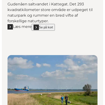
Gudenåen saltvandet i Kattegat. Det 293
kvadratkilometer store område er udpeget til
naturpark og rummer en bred vifte af
forskellige naturtyper.
Læs mere
Se på kort
Læs mere "Naturpark Randers Fjord"
show Naturpark Randers Fjord on_map