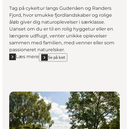
Tag på cykeltur langs Gudenåen og Randers
Fjord, hvor smukke fjordlandskaber og rolige
åløb giver dig naturoplevelser i særklasse.
Uanset om du er til en rolig hyggetur eller en
længere udflugt, venter unikke oplevelser
sammen med familien, med venner eller som
passioneret naturelsker.
Læs mere
Se på kort
Læs mere "Cykelruter i og omkring Randers"
show Cykelruter i og omkring Randers on_map