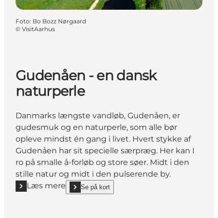
Foto
:
Bo Bozz Nørgaard
©
VisitAarhus
Gudenåen - en dansk
naturperle
Danmarks længste vandløb, Gudenåen, er
gudesmuk og en naturperle, som alle bør
opleve mindst én gang i livet. Hvert stykke af
Gudenåen har sit specielle særpræg. Her kan I
ro på smalle å-forløb og store søer. Midt i den
stille natur og midt i den pulserende by.
Læs mere
Se på kort
Læs mere "Gudenåen - en dansk naturperle"
show Gudenåen - en dansk naturperle on_map