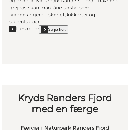
og er del af Naturpark Randers Fjord. I havnens
grejbase kan man låne udstyr som
krabbefangere, fiskenet, kikkerter og
stereolupper.
Læs mere
Se på kort
Læs mere "Udbyhøj Lystbådehavn"
show Udbyhøj Lystbådehavn on_map
Kryds Randers Fjord
med en færge
Færger i Naturpark Randers Fjord