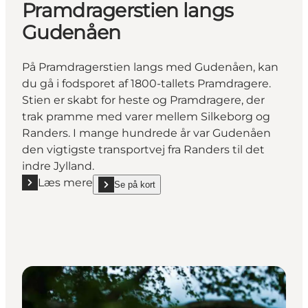
Pramdragerstien langs
Gudenåen
På Pramdragerstien langs med Gudenåen, kan
du gå i fodsporet af 1800-tallets Pramdragere.
Stien er skabt for heste og Pramdragere, der
trak pramme med varer mellem Silkeborg og
Randers. I mange hundrede år var Gudenåen
den vigtigste transportvej fra Randers til det
indre Jylland.
Læs mere
Se på kort
Læs mere "Pramdragerstien langs Gudenåen"
show Pramdragerstien langs Gudenåen on_map