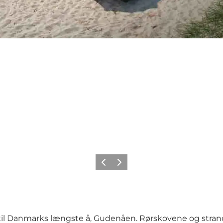
Forrige
Næste
 til Danmarks længste å, Gudenåen. Rørskovene og st