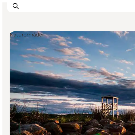
Naturområder
Oplevelser
Kalender
Byer og steder
Planlæg ferien
Transport