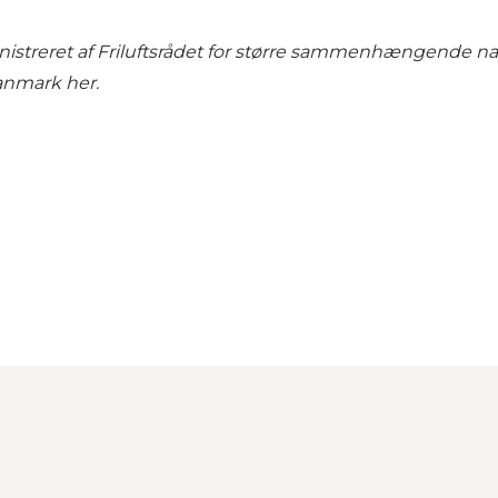
treret af Friluftsrådet for større sammenhængende nat
Danmark her
.