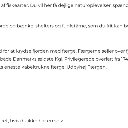
te af fiskearter. Du vil her få dejlige naturoplevelser, s
borde og bænke, shelters og fugletårne, som du frit kan b
d for at krydse fjorden med færge. Færgerne sejler over
e både Danmarks ældste Kgl. Privilegerede overfart fra 
ks eneste kabeltrukne færge, Udbyhøj Færgen.
ret, hvis du ikke har en selv.