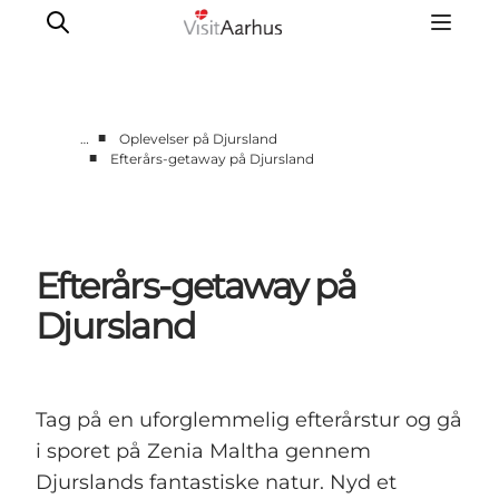
■
…
Oplevelser på Djursland
■
Efterårs-getaway på Djursland
Byer og steder
Aarhus
Djursland
Efterårs-getaway på
Randers
Silkeborg
Djursland
Viborg
Favrskov
Tag på en uforglemmelig efterårstur og gå
i sporet på Zenia Maltha gennem
Djurslands fantastiske natur. Nyd et