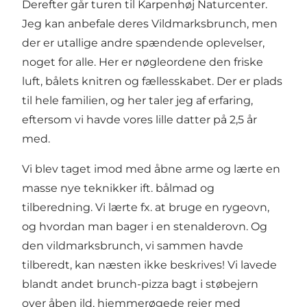
Derefter går turen til
Karpenhøj Naturcenter
.
Jeg kan anbefale deres Vildmarksbrunch, men
der er utallige andre spændende oplevelser,
noget for alle. Her er nøgleordene den friske
luft, bålets knitren og fællesskabet. Der er plads
til hele familien, og her taler jeg af erfaring,
eftersom vi havde vores lille datter på 2,5 år
med.
Vi blev taget imod med åbne arme og lærte en
masse nye teknikker ift. bålmad og
tilberedning. Vi lærte fx. at bruge en rygeovn,
og hvordan man bager i en stenalderovn. Og
den vildmarksbrunch, vi sammen havde
tilberedt, kan næsten ikke beskrives! Vi lavede
blandt andet brunch-pizza bagt i støbejern
over åben ild, hjemmerøgede rejer med