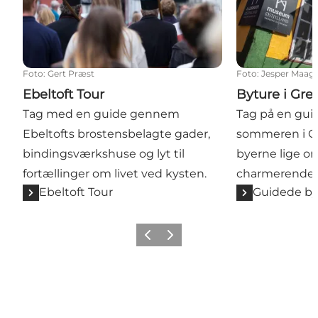
Foto
:
Gert Præst
Foto
:
Jesper Maag
Ebeltoft Tour
Byture i Gre
Tag med en guide gennem
Tag på en guide
Ebeltofts brostensbelagte gader,
sommeren i Gre
bindingsværkshuse og lyt til
byerne lige o
fortællinger om livet ved kysten.
charmerende 
Ebeltoft Tour
Guidede by
Forrige
Næste