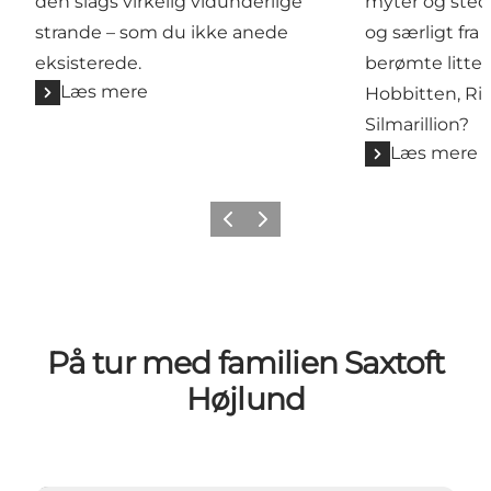
den slags virkelig vidunderlige
myter og sted
strande – som du ikke anede
og særligt fra 
eksisterede.
berømte litt
Læs mere
Hobbitten, Ri
Silmarillion?
Læs mere
Forrige
Næste
På tur med familien Saxtoft
Højlund