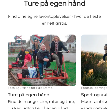
Ture på egen hånd
Find dine egne favoritoplevelser - hvor de fleste
er helt gratis.
Ture på egen hånd
Sport og aktiv
Foto
:
Djursland for Fuld Damp
Foto
:
Jakob Vingto
Ture på egen hånd
Sport og akti
Find de mange stier, ruter og ture,
Mountainbike s
du kan udforske på egen hånd.
vandsportsakt