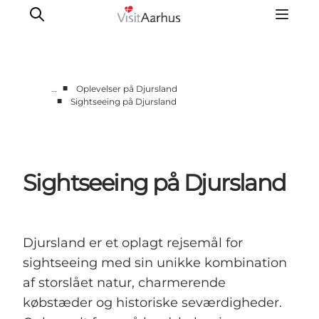
■
…
Oplevelser på Djursland
■
Sightseeing på Djursland
Byer og steder
Aarhus
Djursland
Sightseeing på Djursland
Randers
Silkeborg
Viborg
Favrskov
Djursland er et oplagt rejsemål for
sightseeing med sin unikke kombination
af storslået natur, charmerende
købstæder og historiske seværdigheder.