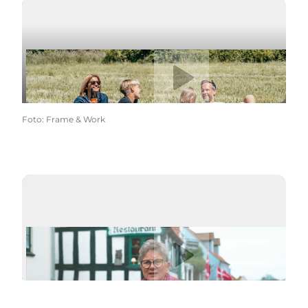
Afspil video
Foto
:
Frame & Work
Afspil video