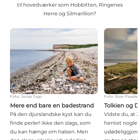
til hovedværker som Hobbitten, Ringenes
Herre og Silmarillion?
Mere end bare en badestrand
Tolkien og Dju
Foto
:
Jonas Togo
Foto
:
Roar Paaske
Mere end bare en badestrand
Tolkien og D
På den djurslandske kyst kan du
Vidste du, at J
finde perler! Ikke den slags, som
hentet nogle 
du kan hænge om halsen. Men
udødeliggjord