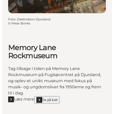
Foto
:
Destination Djursland
©
Peter Brinks
Memory Lane
Rockmuseum
Tag tilbage i tiden på Memory Lane
Rockmuseum på Fuglsøcentret på Djursland,
og oplev et unikt museum med fokus på
musik- og ungdomslivet fra 1950erne og frem
til i dag.
Læs mere
Se på kort
Læs mere "Memory Lane Rockmuseum"
show Memory Lane Rockmuseum on_map