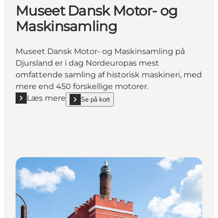
Museet Dansk Motor- og
Maskinsamling
Museet Dansk Motor- og Maskinsamling på
Djursland er i dag Nordeuropas mest
omfattende samling af historisk maskineri, med
mere end 450 forskellige motorer.
Læs mere
Se på kort
Læs mere "Museet Dansk Motor- og Maskinsamling
show Museet Dansk Motor- og Maskinsamling on_m