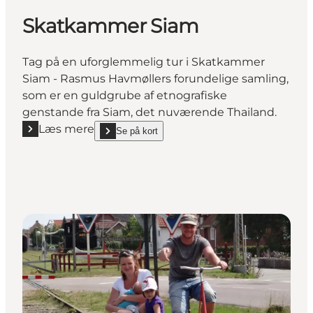
Skatkammer Siam
Tag på en uforglemmelig tur i Skatkammer
Siam - Rasmus Havmøllers forundelige samling,
som er en guldgrube af etnografiske
genstande fra Siam, det nuværende Thailand.
Læs mere
Se på kort
Læs mere "Skatkammer Siam"
show Skatkammer Siam on_map