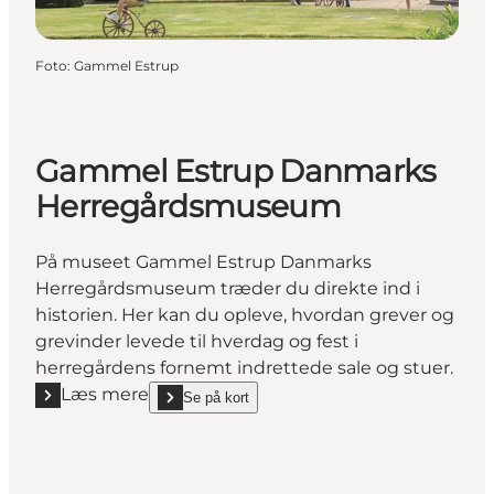
Foto
:
Gammel Estrup
Gammel Estrup Danmarks
Herregårdsmuseum
På museet Gammel Estrup Danmarks
Herregårdsmuseum træder du direkte ind i
historien. Her kan du opleve, hvordan grever og
grevinder levede til hverdag og fest i
herregårdens fornemt indrettede sale og stuer.
Læs mere
Se på kort
Læs mere "Gammel Estrup Danmarks Herregårds
show Gammel Estrup Danmarks Herregårdsmuseu