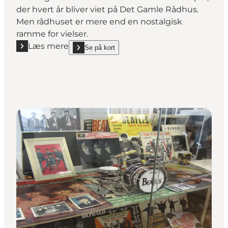
der hvert år bliver viet på Det Gamle Rådhus.
Men rådhuset er mere end en nostalgisk
ramme for vielser.
Læs mere
Se på kort
Læs mere "Museet Det Gamle Rådhus"
show Museet Det Gamle Rådhus on_map