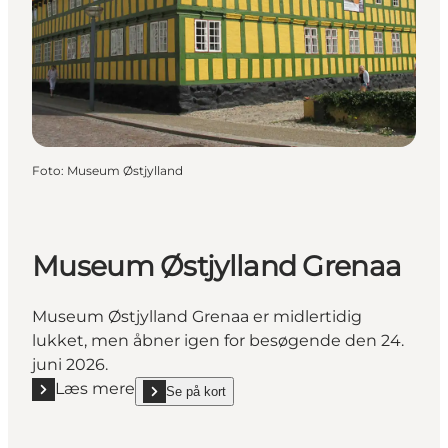
Foto
:
Museum Østjylland
Museum Østjylland Grenaa
Museum Østjylland Grenaa er midlertidig
lukket, men åbner igen for besøgende den 24.
juni 2026.
Læs mere
Se på kort
Læs mere "Museum Østjylland Grenaa"
show Museum Østjylland Grenaa on_map