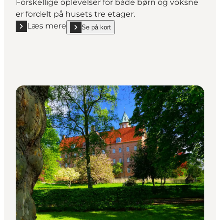
Forskellige oplevelser for både børn og voksne
er fordelt på husets tre etager.
Læs mere
Se på kort
Læs mere "BMA i Maltfabrikken"
show BMA i Maltfabrikken on_map