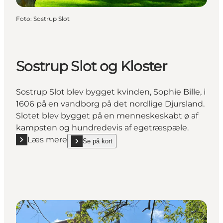
Foto
:
Sostrup Slot
Sostrup Slot og Kloster
Sostrup Slot blev bygget kvinden, Sophie Bille, i
1606 på en vandborg på det nordlige Djursland.
Slotet blev bygget på en menneskeskabt ø af
kampsten og hundredevis af egetræspæle.
Læs mere
Se på kort
Læs mere "Sostrup Slot og Kloster"
show Sostrup Slot og Kloster on_map