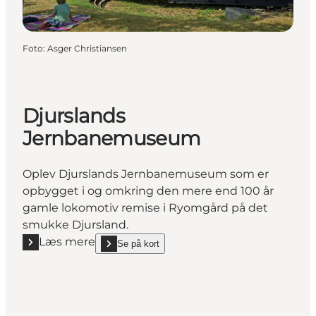
Foto
:
Asger Christiansen
Djurslands
Jernbanemuseum
Oplev Djurslands Jernbanemuseum som er
opbygget i og omkring den mere end 100 år
gamle lokomotiv remise i Ryomgård på det
smukke Djursland.
Læs mere
Se på kort
Læs mere "Djurslands Jernbanemuseum"
show Djurslands Jernbanemuseum on_map