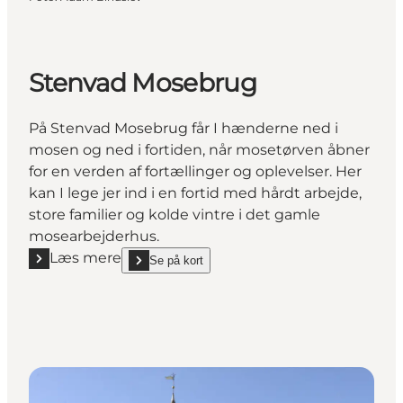
Stenvad Mosebrug
På Stenvad Mosebrug får I hænderne ned i
mosen og ned i fortiden, når mosetørven åbner
for en verden af fortællinger og oplevelser. Her
kan I lege jer ind i en fortid med hårdt arbejde,
store familier og kolde vintre i det gamle
mosearbejderhus.
Læs mere
Se på kort
Læs mere "Stenvad Mosebrug"
show Stenvad Mosebrug on_map