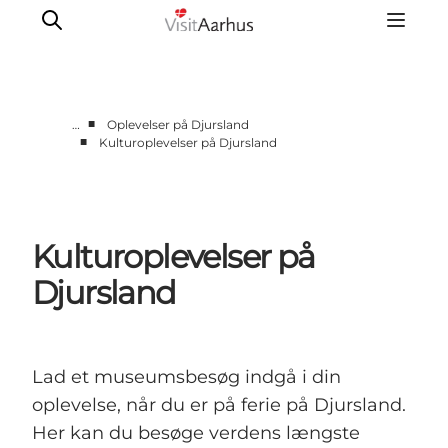
■
…
Oplevelser på Djursland
■
Kulturoplevelser på Djursland
Byer og steder
Aarhus
Djursland
Kulturoplevelser på
Randers
Silkeborg
Djursland
Viborg
Favrskov
Lad et museumsbesøg indgå i din
oplevelse, når du er på ferie på Djursland.
Her kan du besøge verdens længste