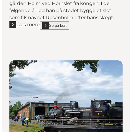
gården Holm ved Hornslet fra kongen. I de
følgende år lod han på stedet bygge et slot,
som fik navnet Rosenholm efter hans slægt.
Læs mere
Se på kort
Læs mere "Rosenholm Slot"
show Rosenholm Slot on_map