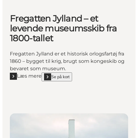
Fregatten Jylland – et
levende museumsskib fra
1800-tallet
Fregatten Jylland er et historisk orlogsfartøj fra
1860 – bygget til krig, brugt som kongeskib og
bevaret som museum.
Læs mere
Se på kort
Læs mere "Fregatten Jylland – et levende museumssk
show Fregatten Jylland – et levende museumsskib fr