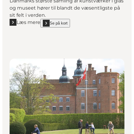
Danmarks største samling af kunstværker i glas
og museet hører til blandt de væsentligste på
sit felt i verden.
Læs mere
Se på kort
Læs mere "Glas - Museet for glaskunst"
show Glas - Museet for glaskunst on_map