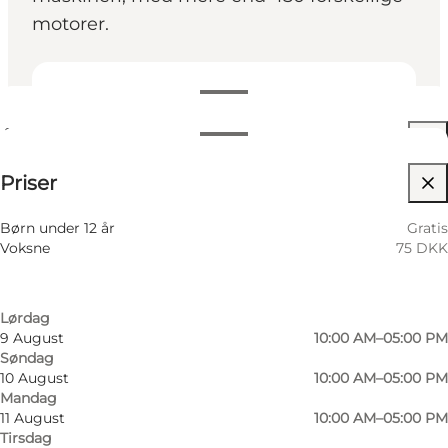
motorer.
Se åbningstider
Åbningstider
75 DKK
Priser
Besøg hjemmeside
Filtrér efter måned
6 August
10:00 AM–05:00 PM
Børn under 12 år
Gratis
Torsdag
Voksne
75 DKK
7 August
10:00 AM–05:00 PM
Fredag
8 August
10:00 AM–05:00 PM
Lørdag
9 August
10:00 AM–05:00 PM
Søndag
10 August
10:00 AM–05:00 PM
Mandag
11 August
10:00 AM–05:00 PM
Foto
:
Sebastian Nils
Foto
:
Tirsdag