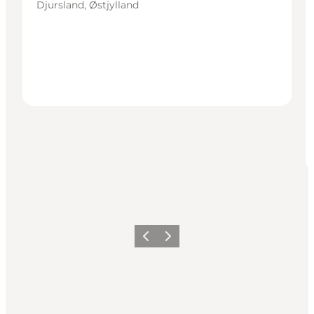
Djursland, Østjylland
Forrige
Næste