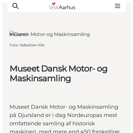
Djursland, Østjylland
Museer
Foto
:
Sebastian Nils
Oplevelser
Kalender
Byer og steder
Museet Dansk Motor- og
Planlæg ferien
Maskinsamling
Transport
Museet Dansk Motor- og Maskinsamling
på Djursland er i dag Nordeuropas mest
omfattende samling af historisk
maskineri, med mere end 450 forskellige