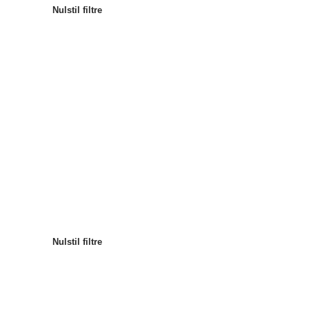
Nulstil filtre
Mest populære
Sortér efter
:
Nulstil filtre
Nulstil filtre
Nulstil filtre