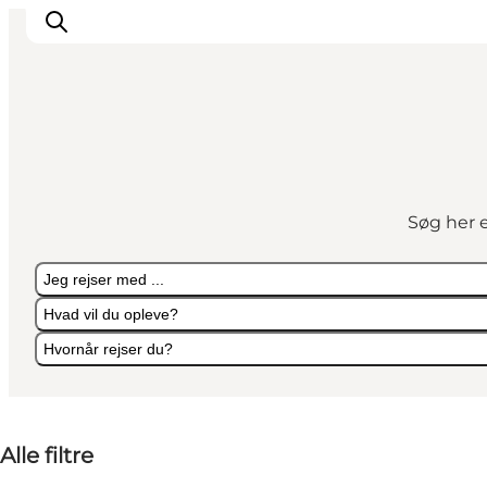
Oplevelser
Kalender
Søg her e
Byer og steder
Planlæg ferien
Jeg rejser med ...
Transport
Hvad vil du opleve?
Hvornår rejser du?
Jeg rejser med ...
Hvad vil du opleve?
Hvornår rejser du?
Alle filtre