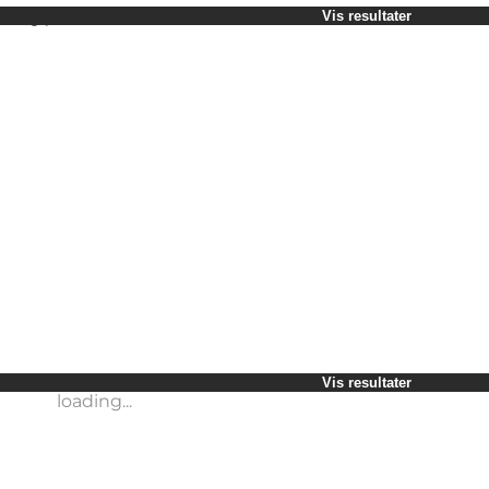
Vælg periode
Vis resultater
Børn
Venner
Min virksomhed
Min partner
loading...
Mig selv
Vis resultater
loading...
Vis resultater
loading...
Vis resultater
loading...