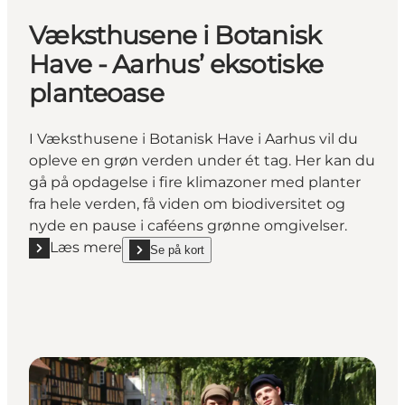
Væksthusene i Botanisk
Have - Aarhus’ eksotiske
planteoase
I Væksthusene i Botanisk Have i Aarhus vil du
opleve en grøn verden under ét tag. Her kan du
gå på opdagelse i fire klimazoner med planter
fra hele verden, få viden om biodiversitet og
nyde en pause i caféens grønne omgivelser.
Læs mere
Se på kort
Læs mere "Væksthusene i Botanisk Have - Aarhus’ e
show Væksthusene i Botanisk Have - Aarhus’ eksot