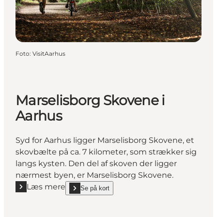
Foto
:
VisitAarhus
Marselisborg Skovene i
Aarhus
Syd for Aarhus ligger Marselisborg Skovene, et
skovbælte på ca. 7 kilometer, som strækker sig
langs kysten. Den del af skoven der ligger
nærmest byen, er Marselisborg Skovene.
Læs mere
Se på kort
Læs mere "Marselisborg Skovene i Aarhus"
show Marselisborg Skovene i Aarhus on_map