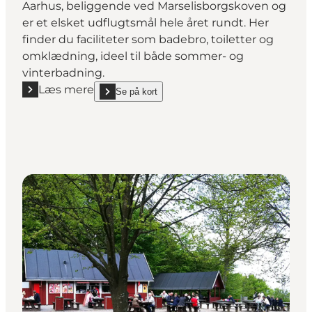
Aarhus, beliggende ved Marselisborgskoven og
er et elsket udflugtsmål hele året rundt. Her
finder du faciliteter som badebro, toiletter og
omklædning, ideel til både sommer- og
vinterbadning.
Læs mere
Se på kort
Læs mere "Ballehage Strand ved Marselisborgskoven 
show Ballehage Strand ved Marselisborgskoven i de