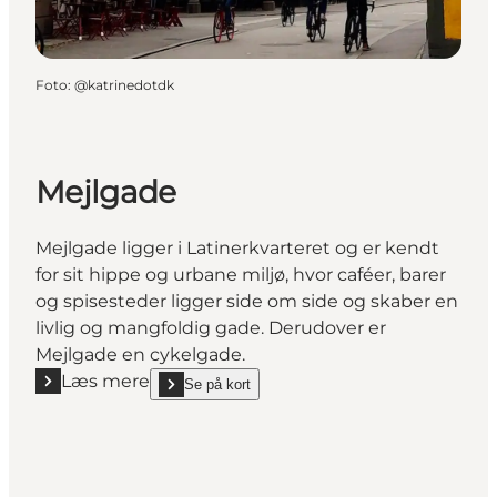
Foto
:
@katrinedotdk
Mejlgade
Mejlgade ligger i Latinerkvarteret og er kendt
for sit hippe og urbane miljø, hvor caféer, barer
og spisesteder ligger side om side og skaber en
livlig og mangfoldig gade. Derudover er
Mejlgade en cykelgade.
Læs mere
Se på kort
Læs mere "Mejlgade"
show Mejlgade on_map