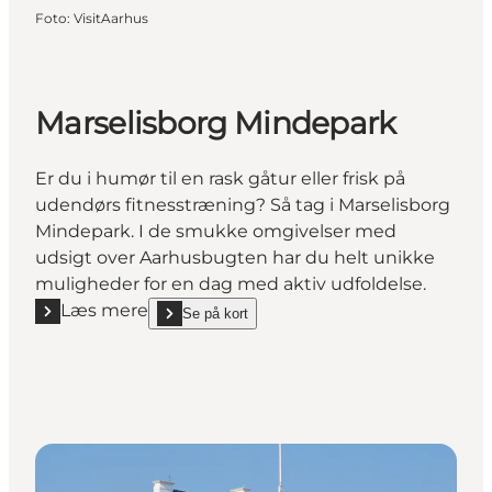
Foto
:
VisitAarhus
Marselisborg Mindepark
Er du i humør til en rask gåtur eller frisk på
udendørs fitnesstræning? Så tag i Marselisborg
Mindepark. I de smukke omgivelser med
udsigt over Aarhusbugten har du helt unikke
muligheder for en dag med aktiv udfoldelse.
Læs mere
Se på kort
Læs mere "Marselisborg Mindepark"
show Marselisborg Mindepark on_map