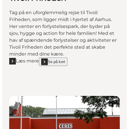
Tag på en uforglemmelig rejse til Tivoli
Friheden, som ligger midt i hjertet af Aarhus.
Her venter en forlystelsespark, der byder på
sjov, hygge og action for hele familien! Med et
hav af spændende forlystelser og aktiviteter er
Tivoli Friheden det perfekte sted at skabe
minder med dine kære.
Læs mere
Se på kort
Læs mere "Tivoli Friheden"
show Tivoli Friheden on_map