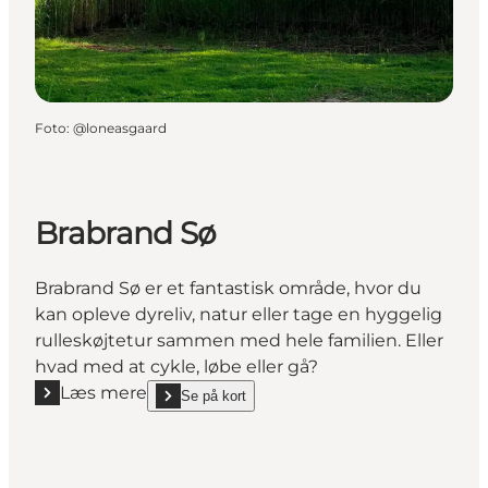
Foto
:
@loneasgaard
Brabrand Sø
Brabrand Sø er et fantastisk område, hvor du
kan opleve dyreliv, natur eller tage en hyggelig
rulleskøjtetur sammen med hele familien. Eller
hvad med at cykle, løbe eller gå?
Læs mere
Se på kort
Læs mere "Brabrand Sø"
show Brabrand Sø on_map