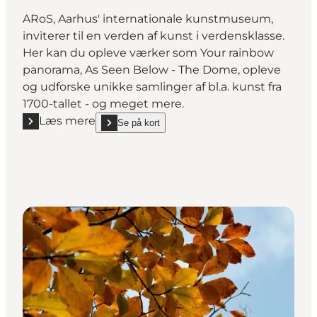
ARoS, Aarhus' internationale kunstmuseum,
inviterer til en verden af kunst i verdensklasse.
Her kan du opleve værker som Your rainbow
panorama, As Seen Below - The Dome, opleve
og udforske unikke samlinger af bl.a. kunst fra
1700-tallet - og meget mere.
Læs mere
Se på kort
Læs mere "ARoS Aarhus Kunstmuseum"
show ARoS Aarhus Kunstmuseum on_map