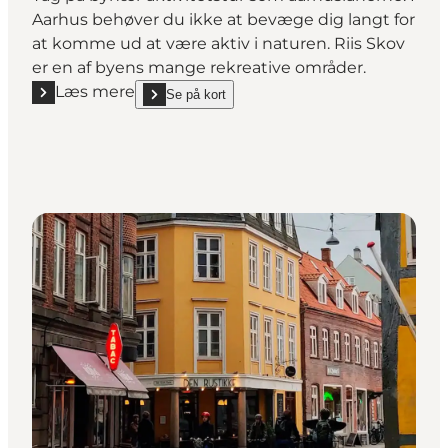
Aarhus behøver du ikke at bevæge dig langt for
at komme ud at være aktiv i naturen. Riis Skov
er en af byens mange rekreative områder.
Læs mere
Se på kort
Læs mere "Riis Skov i Aarhus"
show Riis Skov i Aarhus on_map