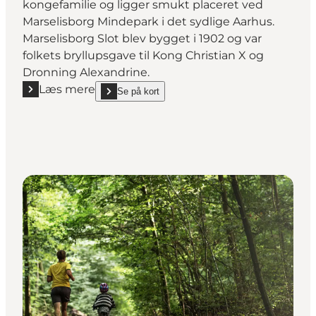
kongefamilie og ligger smukt placeret ved
Marselisborg Mindepark i det sydlige Aarhus.
Marselisborg Slot blev bygget i 1902 og var
folkets bryllupsgave til Kong Christian X og
Dronning Alexandrine.
Læs mere
Se på kort
Læs mere "Marselisborg Slot"
show Marselisborg Slot on_map