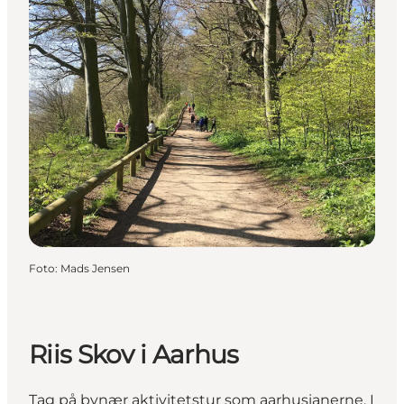
Foto
:
Mads Jensen
Riis Skov i Aarhus
Tag på bynær aktivitetstur som aarhusianerne. I