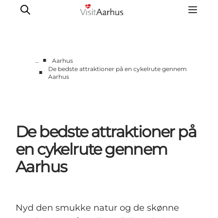
■
…
Aarhus
De bedste attraktioner på en cykelrute gennem
■
Aarhus
Byer og steder
Aarhus
Djursland
Randers
De bedste attraktioner på
Silkeborg
en cykelrute gennem
Viborg
Aarhus
Favrskov
Nyd den smukke natur og de skønne