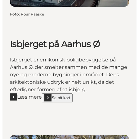
Foto
:
Roar Paaske
Isbjerget på Aarhus Ø
Isbjerget er en ikonisk boligbebyggelse på
Aarhus Ø, der smelter sammen med de mange
nye og moderne bygninger i området. Dens
arkitektoniske udtryk er helt unikt, da det
efterligner formen af et isbjerg.
Læs mere
Se på kort
Læs mere "Isbjerget på Aarhus Ø"
show Isbjerget på Aarhus Ø on_map