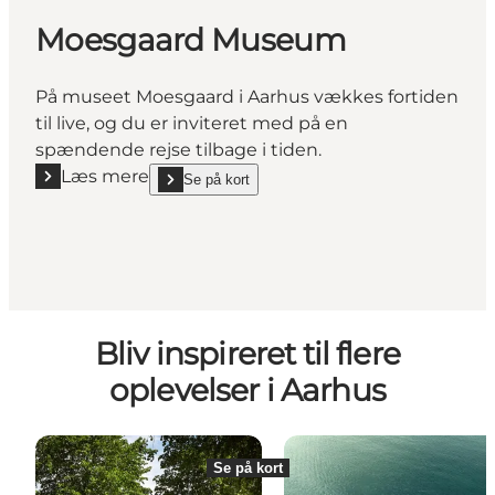
Moesgaard Museum
På museet Moesgaard i Aarhus vækkes fortiden
til live, og du er inviteret med på en
spændende rejse tilbage i tiden.
Læs mere
Se på kort
Læs mere "Moesgaard Museum"
show Moesgaard Museum on_map
Bliv inspireret til flere
oplevelser i Aarhus
Se på kort