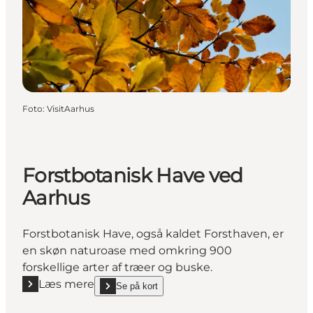
Foto
:
VisitAarhus
Forstbotanisk Have ved
Aarhus
Forstbotanisk Have, også kaldet Forsthaven, er
en skøn naturoase med omkring 900
forskellige arter af træer og buske.
Læs mere
Se på kort
Læs mere "Forstbotanisk Have ved Aarhus"
show Forstbotanisk Have ved Aarhus on_map