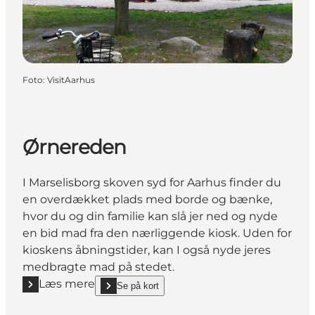
Foto
:
VisitAarhus
Ørnereden
I Marselisborg skoven syd for Aarhus finder du
en overdækket plads med borde og bænke,
hvor du og din familie kan slå jer ned og nyde
en bid mad fra den nærliggende kiosk. Uden for
kioskens åbningstider, kan I også nyde jeres
medbragte mad på stedet.
Læs mere
Se på kort
Læs mere "Ørnereden"
show Ørnereden on_map