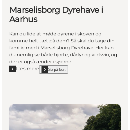
Marselisborg Dyrehave i
Aarhus
Kan du lide at møde dyrene i skoven og
komme helt tæt på dem? Så skal du tage din
familie med i Marselisborg Dyrehave. Her kan
du nemlig se både hjorte, dådyr og vildsvin, og
der er også ænder i søerne.
Læs mere
Se på kort
Læs mere "Marselisborg Dyrehave i Aarhus"
show Marselisborg Dyrehave i Aarhus on_map