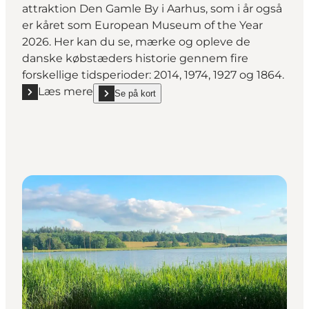
attraktion Den Gamle By i Aarhus, som i år også
er kåret som European Museum of the Year
2026. Her kan du se, mærke og opleve de
danske købstæders historie gennem fire
forskellige tidsperioder: 2014, 1974, 1927 og 1864.
Læs mere
Se på kort
Læs mere "Den Gamle By - Danmarks Købstadmuse
show Den Gamle By - Danmarks Købstadmuseum i