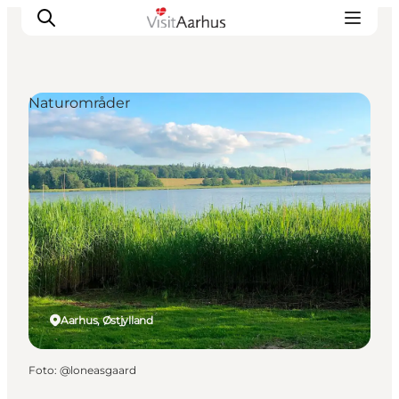
Naturområder
Oplevelser
Kalender
Byer og steder
Planlæg ferien
Transport
Aarhus, Østjylland
Foto
:
@loneasgaard