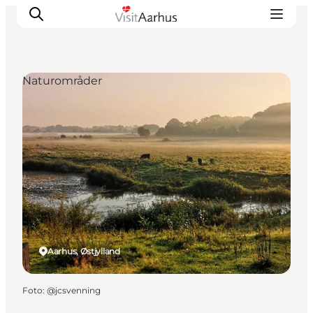
Naturområder
Oplevelser
Kalender
Byer og steder
Planlæg ferien
Transport
Aarhus, Østjylland
Foto
:
@jcsvenning