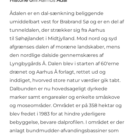
Historie om
Aarhus
Ådal
Ådalen er en dal-sænkning beliggende
umiddelbart vest for Brabrand Sø og er en del af
tunneldalen, der strækker sig fra Aarhus
til Søhøjlandet i Midtjylland. Mod nord og syd
afgrænses dalen af moræne landskaber, mens
den nordlige dalside gennemskæres af
Lyngbygårds Å. Dalen blev i starten af 60'erne
drænet og Aarhus Å forlagt, rettet ud og
inddiget, hvorved store natur værdier gik tabt.
Dalbunden er nu hovedsageligt dyrkede
marker samt engarealer og enkelte småskove
og moseområder. Området er på 358 hektar og
blev fredet i 1983 for at hindre yderligere
bebyggelse, bevare dalprofilen. I området er der
anlagt bundmudder-afvandingsbassiner som