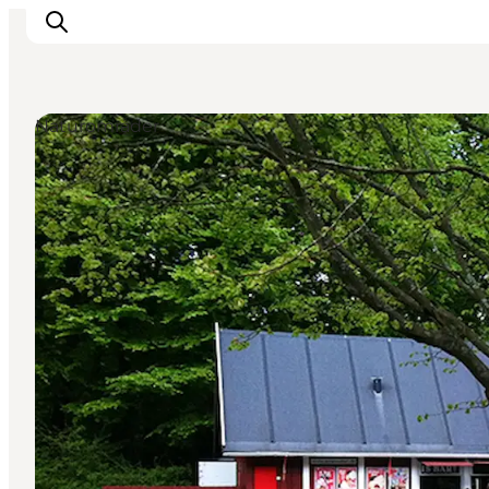
Naturområder
Oplevelser
Kalender
Byer og steder
Planlæg ferien
Transport