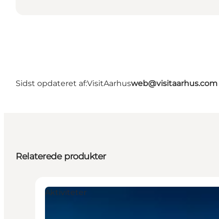
Sidst opdateret af:
VisitAarhus
web@visitaarhus.com
Relaterede produkter
Aktiviteter