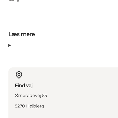
TripAdvisor
Facebook
Læs mere
Find vej
Ørneredevej 55
8270 Højbjerg