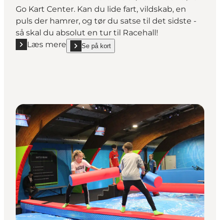
Go Kart Center. Kan du lide fart, vildskab, en
puls der hamrer, og tør du satse til det sidste -
så skal du absolut en tur til Racehall!
Læs mere
Se på kort
Læs mere "RaceHall - indendørs Go Kart Center i Aa
show RaceHall - indendørs Go Kart Center i 