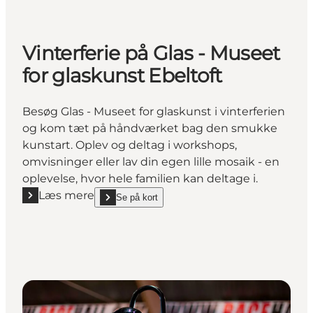
Vinterferie på Glas - Museet
for glaskunst Ebeltoft
Besøg Glas - Museet for glaskunst i vinterferien
og kom tæt på håndværket bag den smukke
kunstart. Oplev og deltag i workshops,
omvisninger eller lav din egen lille mosaik - en
oplevelse, hvor hele familien kan deltage i.
Læs mere
Se på kort
Læs mere "Vinterferie på Glas - Museet for glaskunst
show Vinterferie på Glas - Museet for glaskunst Ebe