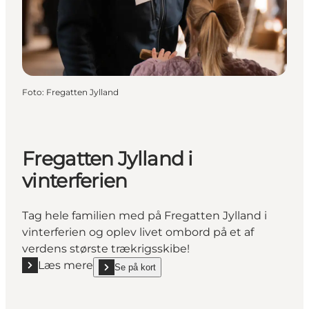
Foto
:
Fregatten Jylland
Fregatten Jylland i
vinterferien
Tag hele familien med på Fregatten Jylland i
vinterferien og oplev livet ombord på et af
verdens største trækrigsskibe!
Læs mere
Se på kort
Læs mere "Fregatten Jylland i vinterferien"
show Fregatten Jylland i vinterferien on_map