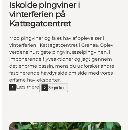
Iskolde pingviner i
vinterferien på
Kattegatcentret
Mød pingviner og få et hav af oplevelser i
vinterferien i Kattegatcentret i Grenaa. Oplev
verdens hurtigste pingvin, æselpingvinen, i
imponerende flyveaktioner og jagt gennem
det enorme bassin, mens du udforsker andre
fascinerende havdyr side om side med vores
erfarne hav-eksperter.
Læs mere
Se på kort
Læs mere "Iskolde pingviner i vinterferien på Katte
show Iskolde pingviner i vinterferien på Kattegatcen