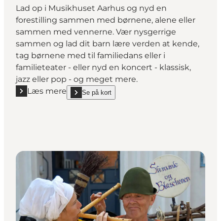
Lad op i Musikhuset Aarhus og nyd en
forestilling sammen med børnene, alene eller
sammen med vennerne. Vær nysgerrige
sammen og lad dit barn lære verden at kende,
tag børnene med til familiedans eller i
familieteater - eller nyd en koncert - klassisk,
jazz eller pop - og meget mere.
Læs mere
Se på kort
Læs mere "Vinterferie i Musikhuset Aarhus"
show Vinterferie i Musikhuset Aarhus on_map