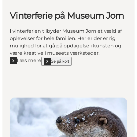
Vinterferie på Museum Jorn
I vinterferien tilbyder Museum Jorn et væld af
oplevelser for hele familien. Her er der er rig
mulighed for at gå på opdagelse i kunsten og
være kreative i museets værksteder.
Læs mere
Se på kort
Læs mere "Vinterferie på Museum Jorn"
show Vinterferie på Museum Jorn on_map