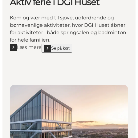
Aktiv ferie i DGI Huset
Kom og vær med til sjove, udfordrende og
børnevenlige aktiviteter, hvor DGI Huset åbner
for aktiviteter i både springsalen og badminton
for hele familien.
Læs mere
Se på kort
Læs mere "Aktiv ferie i DGI Huset"
show Aktiv ferie i DGI Huset on_map