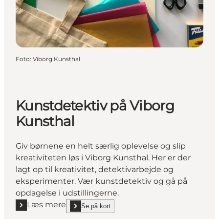
Foto
:
Viborg Kunsthal
Kunstdetektiv på Viborg
Kunsthal
Giv børnene en helt særlig oplevelse og slip
kreativiteten løs i Viborg Kunsthal. Her er der
lagt op til kreativitet, detektivarbejde og
eksperimenter. Vær kunstdetektiv og gå på
opdagelse i udstillingerne.
Læs mere
Se på kort
Læs mere "Kunstdetektiv på Viborg Kunsthal"
show Kunstdetektiv på Viborg Kunsthal on_map