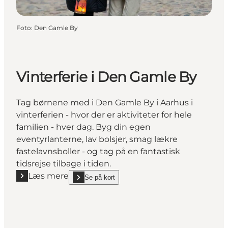
Foto
:
Den Gamle By
Vinterferie i Den Gamle By
Tag børnene med i Den Gamle By i Aarhus i
vinterferien - hvor der er aktiviteter for hele
familien - hver dag. Byg din egen
eventyrlanterne, lav bolsjer, smag lækre
fastelavnsboller - og tag på en fantastisk
tidsrejse tilbage i tiden.
Læs mere
Se på kort
Læs mere "Vinterferie i Den Gamle By"
show Vinterferie i Den Gamle By on_map