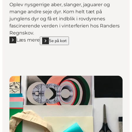
Oplev nysgerrige aber, slanger, jaguarer og
mange andre seje dyr. Kom helt tæt på
junglens dyr og få et indblik i rovdyrenes
fascinerende verden i vinterferien hos Randers
Regnskov.
Læs mere
Se på kort
Læs mere "Vinterferie i Randers Regnskov"
show Vinterferie i Randers Regnskov on_map