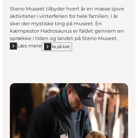
Steno Museet tilbyder hvert år en masse sjove
aktiviteter i vinterferien for hele familien. I år
sker der mystiske ting på museet. En
kæmpestor Hadrosaurus er faldet gennem en
sprække i tiden og landet på Steno Museet.
Læs mere
Se på kort
Læs mere "Vinterferie på Steno Museet"
show Vinterferie på Steno Museet on_map