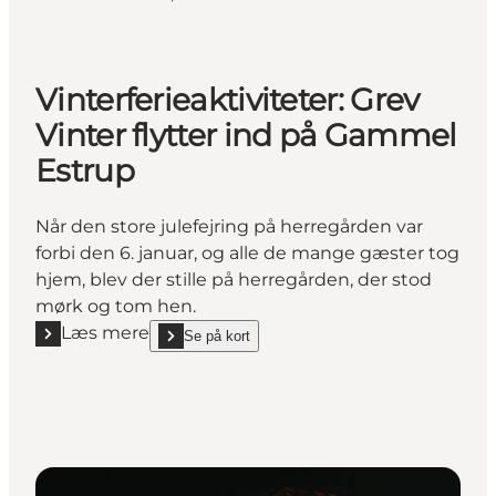
Vinterferieaktiviteter: Grev
Vinter flytter ind på Gammel
Estrup
Når den store julefejring på herregården var
forbi den 6. januar, og alle de mange gæster tog
hjem, blev der stille på herregården, der stod
mørk og tom hen.
Læs mere
Se på kort
Læs mere "Vinterferieaktiviteter: Grev Vinter flytte
show Vinterferieaktiviteter: Grev Vinter flytter ind