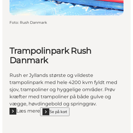
Foto
:
Rush Danmark
Trampolinpark Rush
Danmark
Rush er Jyllands største og vildeste
trampolinpark med hele 4200 kvm fyldt med
sjov, trampoliner og hyggelige områder. Prøv
kræfter med trampoliner på både gulve og
vægge, høvdingebold og springgrav.
Læs mere
Se på kort
Læs mere "Trampolinpark Rush Danmark"
show Trampolinpark Rush Danmark on_map