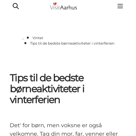
■
…
Vinter
■
Tips til de bedste børneaktiviteter i vinterferien
Oplevelser
Kalender
Byer og steder
Tips til de bedste
Planlæg ferien
Transport
børneaktiviteter i
vinterferien
Det' for børn, men voksne er også
velkomne. Tag din mor, far, venner eller